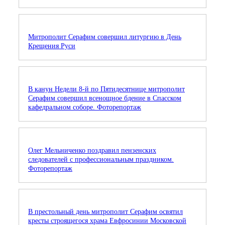
Митрополит Серафим совершил литургию в День
Крещения Руси
В канун Недели 8-й по Пятидесятнице митрополит
Серафим совершил всенощное бдение в Спасском
кафедральном соборе. Фоторепортаж
Олег Мельниченко поздравил пензенских
следователей с профессиональным праздником.
Фоторепортаж
В престольный день митрополит Серафим освятил
кресты строящегося храма Евфросинии Московской