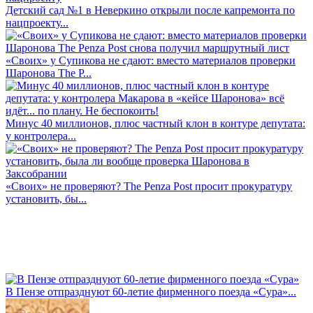
Детский сад №1 в Неверкино открыли после капремонта по
нацпроекту...
«Своих» у Супикова не сдают: вместо материалов проверки
Шаронова The P...
Минус 40 миллионов, плюс частный клон в контуре депутата:
у контролера...
«Своих» не проверяют? The Penza Post просит прокуратуру
установить, бы...
В Пензе отпразднуют 60-летие фирменного поезда «Сура»...