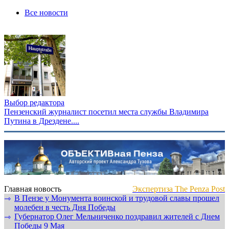
Все новости
Выбор редактора
Пензенский журналист посетил места службы Владимира
Путина в Дрездене....
Главная новость
Экспертиза The Penza Post
В Пензе у Монумента воинской и трудовой славы прошел
⇾
молебен в честь Дня Победы
Губернатор Олег Мельниченко поздравил жителей с Днем
⇾
Победы 9 Мая