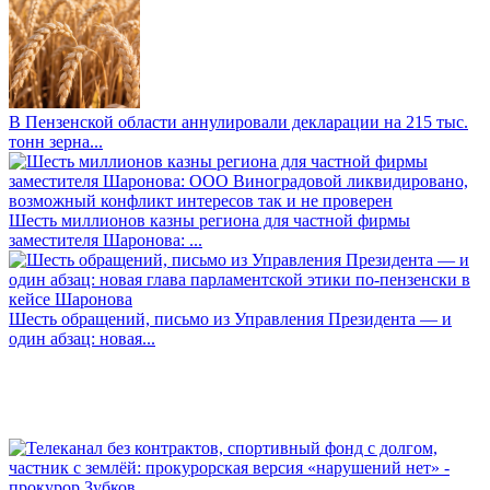
В Пензенской области аннулировали декларации на 215 тыс.
тонн зерна...
Шесть миллионов казны региона для частной фирмы
заместителя Шаронова: ...
Шесть обращений, письмо из Управления Президента — и
один абзац: новая...