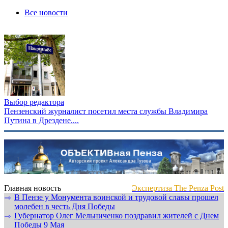
Все новости
Выбор редактора
Пензенский журналист посетил места службы Владимира
Путина в Дрездене....
Главная новость
Экспертиза The Penza Post
В Пензе у Монумента воинской и трудовой славы прошел
⇾
молебен в честь Дня Победы
Губернатор Олег Мельниченко поздравил жителей с Днем
⇾
Победы 9 Мая