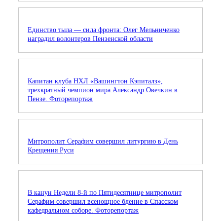
Единство тыла — сила фронта: Олег Мельниченко
наградил волонтеров Пензенской области
Капитан клуба НХЛ «Вашингтон Кэпиталз»,
трехкратный чемпион мира Александр Овечкин в
Пензе. Фоторепортаж
Митрополит Серафим совершил литургию в День
Крещения Руси
В канун Недели 8-й по Пятидесятнице митрополит
Серафим совершил всенощное бдение в Спасском
кафедральном соборе. Фоторепортаж