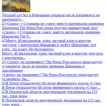
Детский сад №1 в Неверкино открыли после капремонта по
нацпроекту...
«Своих» у Супикова не сдают: вместо материалов проверки
Шаронова The P...
Минус 40 миллионов, плюс частный клон в контуре депутата:
у контролера...
«Своих» не проверяют? The Penza Post просит прокуратуру
установить, бы...
В Пензе отпразднуют 60-летие фирменного поезда «Сура»...
В Пензенской области аннулировали декларации на 215 тыс.
тонн зерна...