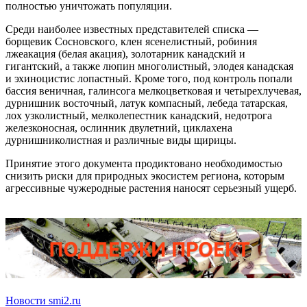
полностью уничтожать популяции.
Среди наиболее известных представителей списка —
борщевик Сосновского, клен ясенелистный, робиния
лжеакация (белая акация), золотарник канадский и
гигантский, а также люпин многолистный, элодея канадская
и эхиноцистис лопастный. Кроме того, под контроль попали
бассия веничная, галинсога мелкоцветковая и четырехлучевая,
дурнишник восточный, латук компасный, лебеда татарская,
лох узколистный, мелколепестник канадский, недотрога
железконосная, ослинник двулетний, циклахена
дурнишниколистная и различные виды щирицы.
Принятие этого документа продиктовано необходимостью
снизить риски для природных экосистем региона, которым
агрессивные чужеродные растения наносят серьезный ущерб.
Новости smi2.ru