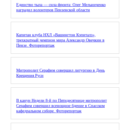
Единство тыла — сила фронта: Олег Мельниченко
наградил волонтеров Пензенской области
Капитан клуба НХЛ «Вашингтон Кэпиталз»,
трехкратный чемпион мира Александр Овечкин в
Пензе. Фоторепортаж
Митрополит Серафим совершил литургию в День
Крещения Руси
В канун Недели 8-й по Пятидесятнице митрополит
Серафим совершил всенощное бдение в Спасском
кафедральном соборе. Фоторепортаж