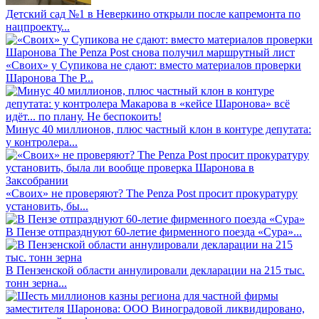
Детский сад №1 в Неверкино открыли после капремонта по
нацпроекту...
«Своих» у Супикова не сдают: вместо материалов проверки
Шаронова The P...
Минус 40 миллионов, плюс частный клон в контуре депутата:
у контролера...
«Своих» не проверяют? The Penza Post просит прокуратуру
установить, бы...
В Пензе отпразднуют 60-летие фирменного поезда «Сура»...
В Пензенской области аннулировали декларации на 215 тыс.
тонн зерна...