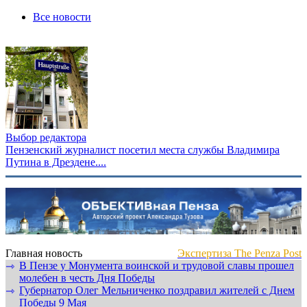
Все новости
Выбор редактора
Пензенский журналист посетил места службы Владимира
Путина в Дрездене....
Главная новость
Экспертиза The Penza Post
В Пензе у Монумента воинской и трудовой славы прошел
⇾
молебен в честь Дня Победы
Губернатор Олег Мельниченко поздравил жителей с Днем
⇾
Победы 9 Мая