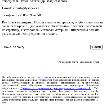
Учредитель: Тузов Александр Владиславович
E-mail: vipinfo@yandex.ru
Телефон: +7 (906) 395-73-07
Все права защищены. Использование материалов, опубликованных на
сайте penza-post.ru, допускается с обязательной прямой гиперссылкой
на страницу, с которой заимствован материал. Гиперссылка должна
размещаться непосредственно в тексте.
Концепция сайта - Александр Тузов
На информационном ресурсе
penza-post.ru
применяются внешние рекомендательные
технологии (информационные технологии предоставления информации на основе
сбора, систематизации и анализа сведений, относящихся к предпочтениям
пользователей сети «Интернет», находящихся на территории Российской
Федерации)».
Правила о применении рекомендательных технологий.
Сайт
использует сервисы веб-аналитики Яндекс Метрика, LiveInternet, Rambler.
Продолжая использовать этот Сайт, вы соглашаетесь с использованием cookie-
файлов и других данных в соответствии с данным Пользовательским соглашением.
Срок обработки персональных данных при помощи cookie-файлов составляет 14
дней.