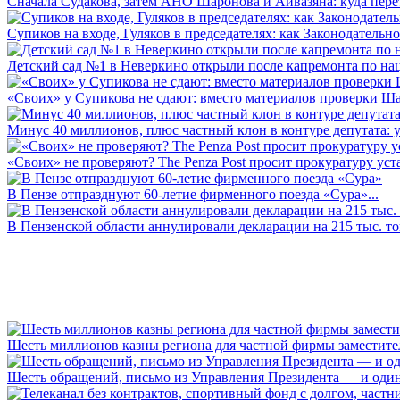
Сначала Судакова, затем АНО Шаронова и Айвазяна: куда перет
Супиков на входе, Гуляков в председателях: как Законодательно
Детский сад №1 в Неверкино открыли после капремонта по нац
«Своих» у Супикова не сдают: вместо материалов проверки Шар
Минус 40 миллионов, плюс частный клон в контуре депутата: у 
«Своих» не проверяют? The Penza Post просит прокуратуру уста
В Пензе отпразднуют 60-летие фирменного поезда «Сура»...
В Пензенской области аннулировали декларации на 215 тыс. тон
Шесть миллионов казны региона для частной фирмы заместител
Шесть обращений, письмо из Управления Президента — и один а