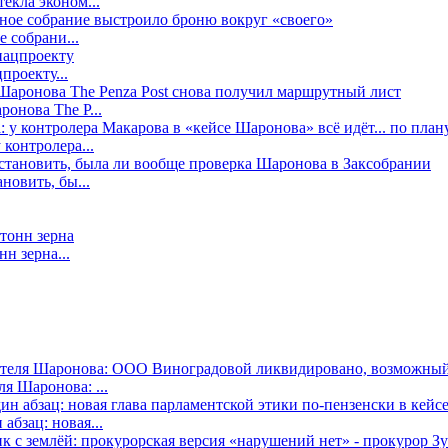
екла эконом...
е собрани...
проекту...
онова The P...
контролера...
новить, бы...
н зерна...
я Шаронова: ...
бзац: новая...