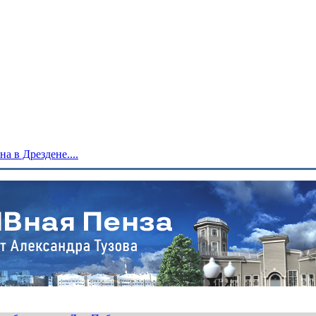
 в Дрездене....