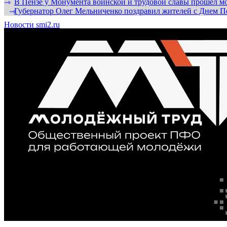
В Пензе у Монумента воинской и трудовой славы прошел мо
⇾
Губернатор Олег Мельниченко поздравил жителей с Днем П
⇾
Новости smi2.ru