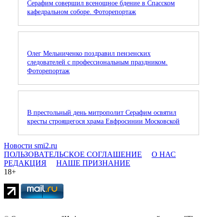
Серафим совершил всенощное бдение в Спасском
кафедральном соборе. Фоторепортаж
Олег Мельниченко поздравил пензенских
следователей с профессиональным праздником.
Фоторепортаж
В престольный день митрополит Серафим освятил
кресты строящегося храма Евфросинии Московской
Новости smi2.ru
ПОЛЬЗОВАТЕЛЬСКОЕ СОГЛАШЕНИЕ
О НАС
РЕДАКЦИЯ
НАШЕ ПРИЗНАНИЕ
18+