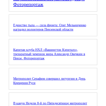
Фоторепортаж
Единство тыла — сила фронта: Олег Мельниченко
наградил волонтеров Пензенской области
Капитан клуба НХЛ «Вашингтон Кэпиталз»,
трехкратный чемпион мира Александр Овечкин в
Пензе. Фоторепортаж
Митрополит Серафим совершил литургию в День
Крещения Руси
В канун Недели 8-й по Пятидесятнице митрополит