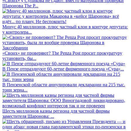
«Своих» у Супикова не сдают: вместо материалов проверки
Шаронова The P...
Минус 40 миллионов, плюс частный клон в контуре депутата:
у контролера...
«Своих» не проверяют? The Penza Post просит прокуратуру
установить, бы...
В Пензе отпразднуют 60-летие фирменного поезда «Сура»...
В Пензенской области аннулировали декларации на 215 тыс.
тонн зерна...
Шесть миллионов казны региона для частной фирмы
заместителя Шаронова: ...