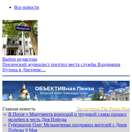
Все новости
Выбор редактора
Пензенский журналист посетил места службы Владимира
Путина в Дрездене....
Главная новость
Экспертиза The Penza Post
В Пензе у Монумента воинской и трудовой славы прошел
⇾
молебен в честь Дня Победы
Губернатор Олег Мельниченко поздравил жителей с Днем
⇾
Победы 9 Мая