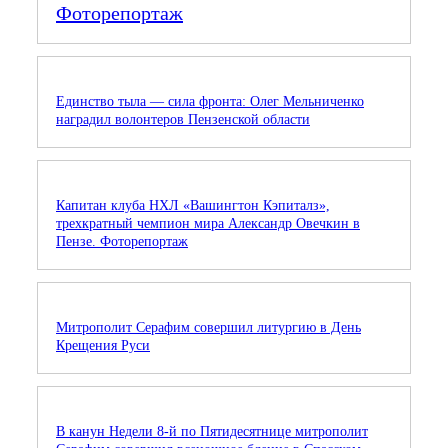
Фоторепортаж
Единство тыла — сила фронта: Олег Мельниченко
наградил волонтеров Пензенской области
Капитан клуба НХЛ «Вашингтон Кэпиталз»,
трехкратный чемпион мира Александр Овечкин в
Пензе. Фоторепортаж
Митрополит Серафим совершил литургию в День
Крещения Руси
В канун Недели 8-й по Пятидесятнице митрополит