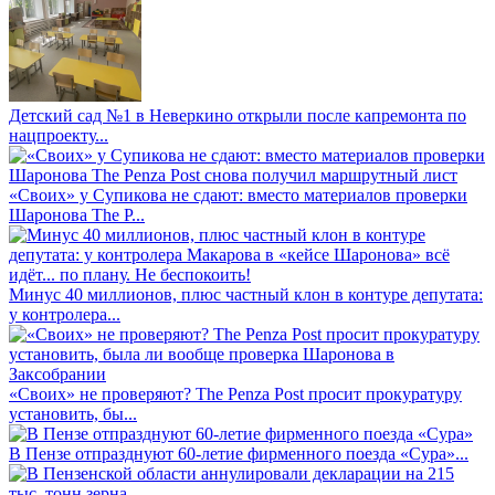
Детский сад №1 в Неверкино открыли после капремонта по
нацпроекту...
«Своих» у Супикова не сдают: вместо материалов проверки
Шаронова The P...
Минус 40 миллионов, плюс частный клон в контуре депутата:
у контролера...
«Своих» не проверяют? The Penza Post просит прокуратуру
установить, бы...
В Пензе отпразднуют 60-летие фирменного поезда «Сура»...