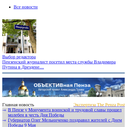
Все новости
Выбор редактора
Пензенский журналист посетил места службы Владимира
Путина в Дрездене....
Главная новость
Экспертиза The Penza Post
В Пензе у Монумента воинской и трудовой славы прошел
⇾
молебен в честь Дня Победы
Губернатор Олег Мельниченко поздравил жителей с Днем
⇾
Победы 9 Мая