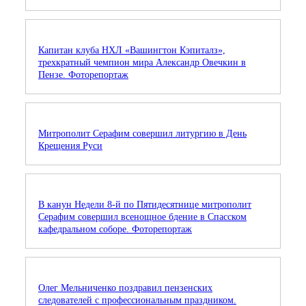
Капитан клуба НХЛ «Вашингтон Кэпиталз»,
трехкратный чемпион мира Александр Овечкин в
Пензе. Фоторепортаж
Митрополит Серафим совершил литургию в День
Крещения Руси
В канун Недели 8-й по Пятидесятнице митрополит
Серафим совершил всенощное бдение в Спасском
кафедральном соборе. Фоторепортаж
Олег Мельниченко поздравил пензенских
следователей с профессиональным праздником.