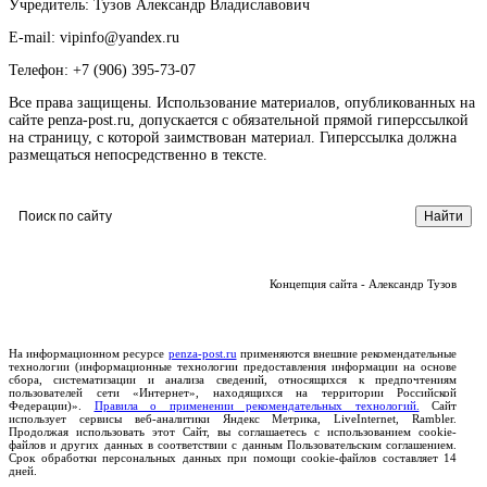
Учредитель: Тузов Александр Владиславович
E-mail: vipinfo@yandex.ru
Телефон: +7 (906) 395-73-07
Все права защищены. Использование материалов, опубликованных на
сайте penza-post.ru, допускается с обязательной прямой гиперссылкой
на страницу, с которой заимствован материал. Гиперссылка должна
размещаться непосредственно в тексте.
Концепция сайта - Александр Тузов
На информационном ресурсе
penza-post.ru
применяются внешние рекомендательные
технологии (информационные технологии предоставления информации на основе
сбора, систематизации и анализа сведений, относящихся к предпочтениям
пользователей сети «Интернет», находящихся на территории Российской
Федерации)».
Правила о применении рекомендательных технологий.
Сайт
использует сервисы веб-аналитики Яндекс Метрика, LiveInternet, Rambler.
Продолжая использовать этот Сайт, вы соглашаетесь с использованием cookie-
файлов и других данных в соответствии с данным Пользовательским соглашением.
Срок обработки персональных данных при помощи cookie-файлов составляет 14
дней.