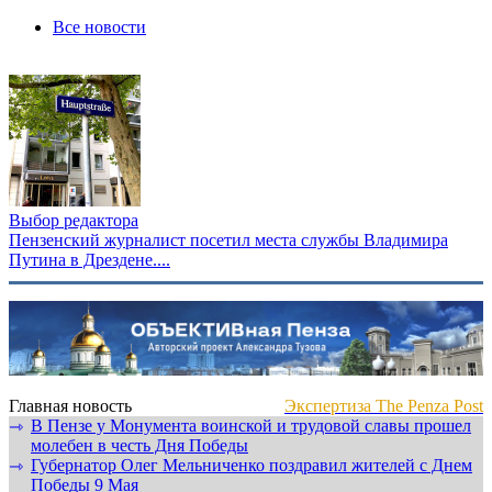
Все новости
Выбор редактора
Пензенский журналист посетил места службы Владимира
Путина в Дрездене....
Главная новость
Экспертиза The Penza Post
В Пензе у Монумента воинской и трудовой славы прошел
⇾
молебен в честь Дня Победы
Губернатор Олег Мельниченко поздравил жителей с Днем
⇾
Победы 9 Мая