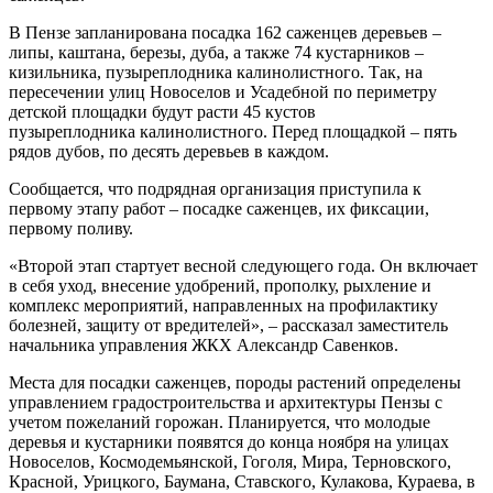
В Пензе запланирована посадка 162 саженцев деревьев –
липы, каштана, березы, дуба, а также 74 кустарников –
кизильника, пузыреплодника калинолистного. Так, на
пересечении улиц Новоселов и Усадебной по периметру
детской площадки будут расти 45 кустов
пузыреплодника калинолистного. Перед площадкой – пять
рядов дубов, по десять деревьев в каждом.
Сообщается, что подрядная организация приступила к
первому этапу работ – посадке саженцев, их фиксации,
первому поливу.
«Второй этап стартует весной следующего года. Он включает
в себя уход, внесение удобрений, прополку, рыхление и
комплекс мероприятий, направленных на профилактику
болезней, защиту от вредителей», – рассказал заместитель
начальника управления ЖКХ Александр Савенков.
Места для посадки саженцев, породы растений определены
управлением градостроительства и архитектуры Пензы с
учетом пожеланий горожан. Планируется, что молодые
деревья и кустарники появятся до конца ноября на улицах
Новоселов, Космодемьянской, Гоголя, Мира, Терновского,
Красной, Урицкого, Баумана, Ставского, Кулакова, Кураева, в