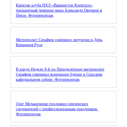
Капитан клуба НХЛ «Вашингтон Кэпиталз»,
трехкратный чемпион мира Александр Овечкин в
Пензе. Фоторепортаж
Митрополит Серафим совершил литургию в День
Крещения Руси
В канун Недели 8-й по Пятидесятнице митрополит
Серафим совершил всенощное бдение в Спасском
кафедральном соборе. Фоторепортаж
Олег Мельниченко поздравил пензенских
следователей с профессиональным праздником.
Фоторепортаж