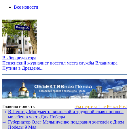
Все новости
Выбор редактора
Пензенский журналист посетил места службы Владимира
Путина в Дрездене....
Главная новость
Экспертиза The Penza Post
В Пензе у Монумента воинской и трудовой славы прошел
⇾
молебен в честь Дня Победы
Губернатор Олег Мельниченко поздравил жителей с Днем
⇾
Победы 9 Мая