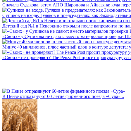
Сначала Судакова, затем АНО Шаронова и Айвазяна: куда перет
Супиков на входе, Гуляков в председателях: как Законодательно
Детский сад №1 в Неверкино открыли после капремонта по нац
«Своих» у Супикова не сдают: вместо материалов проверки Шар
Минус 40 миллионов, плюс частный клон в контуре депутата: у 
«Своих» не проверяют? The Penza Post просит прокуратуру уста
В Пензе отпразднуют 60-летие фирменного поезда «Сура»...