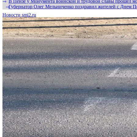
В Пензе у Монумента воинской и трудовой славы прошел мо
⇾
Губернатор Олег Мельниченко поздравил жителей с Днем П
⇾
Новости smi2.ru