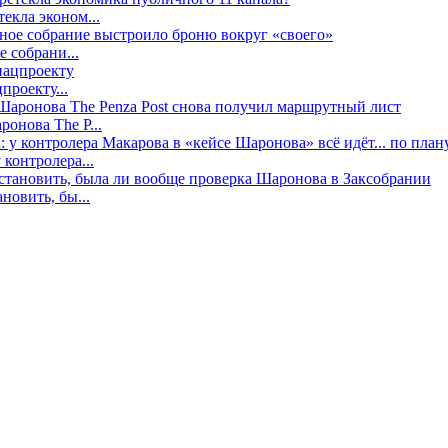
екла эконом...
е собрани...
проекту...
онова The P...
контролера...
новить, бы...