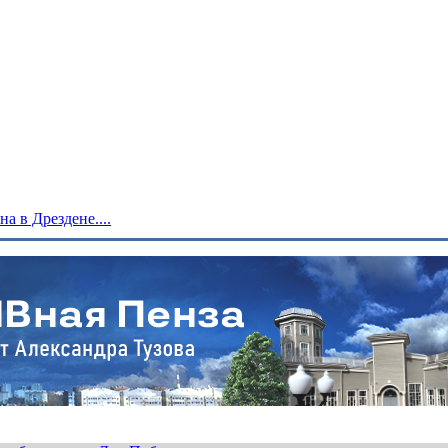
 в Дрездене....