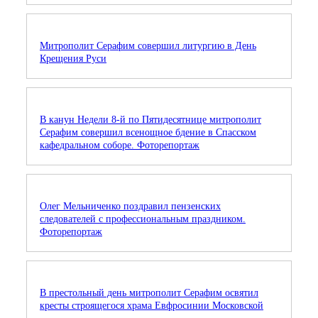
Митрополит Серафим совершил литургию в День
Крещения Руси
В канун Недели 8-й по Пятидесятнице митрополит
Серафим совершил всенощное бдение в Спасском
кафедральном соборе. Фоторепортаж
Олег Мельниченко поздравил пензенских
следователей с профессиональным праздником.
Фоторепортаж
В престольный день митрополит Серафим освятил
кресты строящегося храма Евфросинии Московской