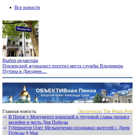
Все новости
Выбор редактора
Пензенский журналист посетил места службы Владимира
Путина в Дрездене....
Главная новость
Экспертиза The Penza Post
В Пензе у Монумента воинской и трудовой славы прошел
⇾
молебен в честь Дня Победы
Губернатор Олег Мельниченко поздравил жителей с Днем
⇾
Победы 9 Мая