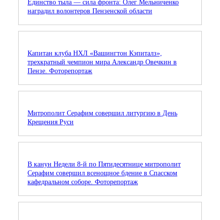
Единство тыла — сила фронта: Олег Мельниченко
наградил волонтеров Пензенской области
Капитан клуба НХЛ «Вашингтон Кэпиталз»,
трехкратный чемпион мира Александр Овечкин в
Пензе. Фоторепортаж
Митрополит Серафим совершил литургию в День
Крещения Руси
В канун Недели 8-й по Пятидесятнице митрополит
Серафим совершил всенощное бдение в Спасском
кафедральном соборе. Фоторепортаж