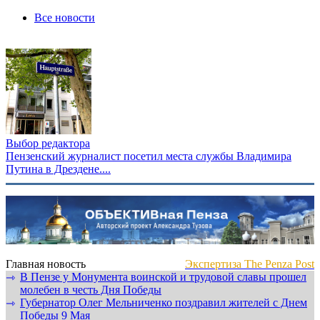
Все новости
Выбор редактора
Пензенский журналист посетил места службы Владимира
Путина в Дрездене....
Главная новость
Экспертиза The Penza Post
В Пензе у Монумента воинской и трудовой славы прошел
⇾
молебен в честь Дня Победы
Губернатор Олег Мельниченко поздравил жителей с Днем
⇾
Победы 9 Мая