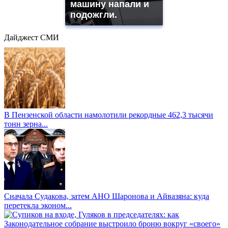
машину напали и
подожгли.
Дайджест СМИ
В Пензенской области намолотили рекордные 462,3 тысячи
тонн зерна...
Сначала Судакова, затем АНО Шаронова и Айвазяна: куда
перетекла эконом...