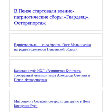
В Пензе стартовали военно-
патриотические сборы «Гвардеец».
Фоторепортаж
Единство тыла — сила фронта: Олег Мельниченко
наградил волонтеров Пензенской области
Капитан клуба НХЛ «Вашингтон Кэпиталз»,
трехкратный чемпион мира Александр Овечкин в
Пензе. Фоторепортаж
Митрополит Серафим совершил литургию в День
Крещения Руси