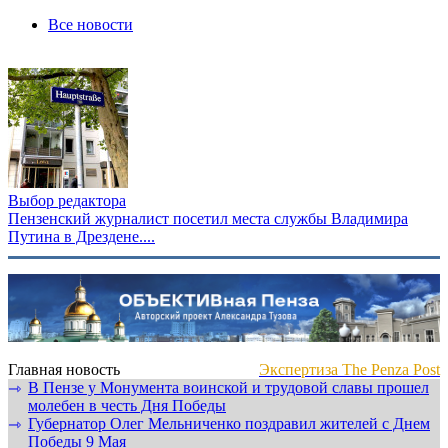
Все новости
Выбор редактора
Пензенский журналист посетил места службы Владимира
Путина в Дрездене....
Главная новость
Экспертиза The Penza Post
В Пензе у Монумента воинской и трудовой славы прошел
⇾
молебен в честь Дня Победы
Губернатор Олег Мельниченко поздравил жителей с Днем
⇾
Победы 9 Мая