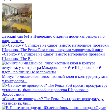
Детский сад №1 в Неверкино открыли после капремонта по
нацпроекту...
«Своих» у Супикова не сдают: вместо материалов проверки
Шаронова The P...
Минус 40 миллионов, плюс частный клон в контуре депутата:
у контролера...
«Своих» не проверяют? The Penza Post просит прокуратуру
установить, бы...