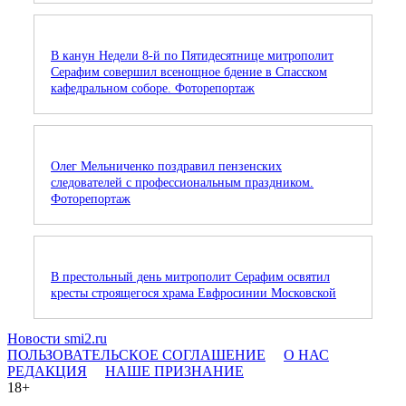
В канун Недели 8-й по Пятидесятнице митрополит
Серафим совершил всенощное бдение в Спасском
кафедральном соборе. Фоторепортаж
Олег Мельниченко поздравил пензенских
следователей с профессиональным праздником.
Фоторепортаж
В престольный день митрополит Серафим освятил
кресты строящегося храма Евфросинии Московской
Новости smi2.ru
ПОЛЬЗОВАТЕЛЬСКОЕ СОГЛАШЕНИЕ
О НАС
РЕДАКЦИЯ
НАШЕ ПРИЗНАНИЕ
18+