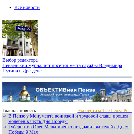
Все новости
Выбор редактора
Пензенский журналист посетил места службы Владимира
Путина в Дрездене....
Главная новость
Экспертиза The Penza Post
В Пензе у Монумента воинской и трудовой славы прошел
⇾
молебен в честь Дня Победы
Губернатор Олег Мельниченко поздравил жителей с Днем
⇾
Победы 9 Мая