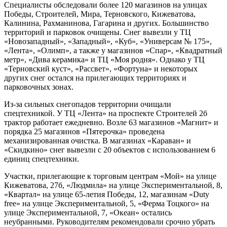
Специалисты обследовали более 120 магазинов на улицах
Победы, Строителей, Мира, Терновского, Кижеватова,
Калинина, Рахманинова, Гагарина и других. Большинство
территорий и парковок очищены. Снег вывезли у ТЦ
«Новозападный», «Западный», «Куб», «Универсам № 175»,
«Лента», «Олимп», а также у магазинов «Спар», «Квадратный
метр», «Дива керамика» и ТЦ «Моя родня». Однако у ТЦ
«Терновский куст», «Рассвет», «Фортуна» и некоторых
других снег остался на прилегающих территориях и
парковочных зонах.
Из-за сильных снегопадов территории очищали
спецтехникой. У ТЦ «Лента» на проспекте Строителей 2б
трактор работает ежедневно. Возле 63 магазинов «Магнит» и
порядка 25 магазинов «Пятерочка» проведена
механизированная очистка. В магазинах «Караван» и
«Скидкино» снег вывезли с 20 объектов с использованием 6
единиц спецтехники.
Участки, прилегающие к торговым центрам «Мой» на улице
Кижеватова, 27б, «Людмила» на улице Экспериментальной, 8,
«Квартал» на улице 65-летия Победы, 12, магазинам «Duty
free» на улице Экспериментальной, 5, «Ферма Тоцкого» на
улице Экспериментальной, 7, «Океан» остались
неубранными. Руководителям рекомендовали срочно убрать