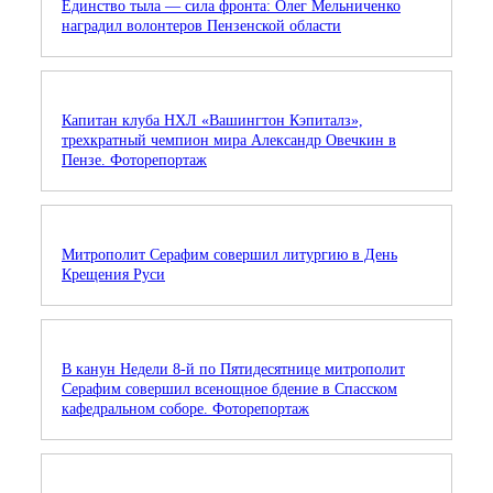
Единство тыла — сила фронта: Олег Мельниченко
наградил волонтеров Пензенской области
Капитан клуба НХЛ «Вашингтон Кэпиталз»,
трехкратный чемпион мира Александр Овечкин в
Пензе. Фоторепортаж
Митрополит Серафим совершил литургию в День
Крещения Руси
В канун Недели 8-й по Пятидесятнице митрополит
Серафим совершил всенощное бдение в Спасском
кафедральном соборе. Фоторепортаж