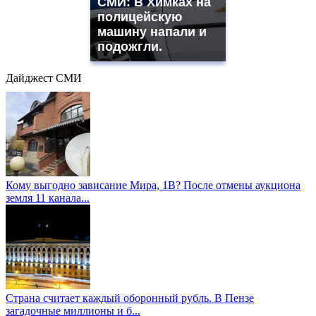
СМИ: В Химках на
полицейскую
машину напали и
подожгли.
Дайджест СМИ
Кому выгодно зависание Мира, 1В? После отмены аукциона
земля 11 канала...
Страна считает каждый оборонный рубль. В Пензе
загадочные миллионы и б...