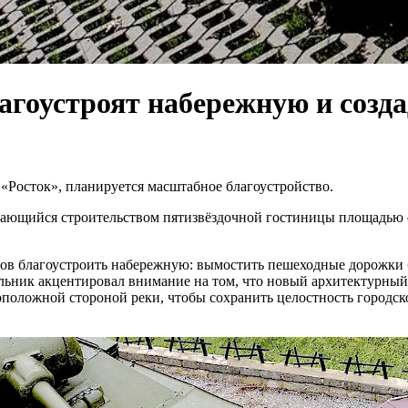
агоустроят набережную и созд
«Росток», планируется масштабное благоустройство.
ающийся строительством пятизвёздочной гостиницы площадью око
ов благоустроить набережную: вымостить пешеходные дорожки б
альник акцентировал внимание на том, что новый архитектурны
оположной стороной реки, чтобы сохранить целостность городск