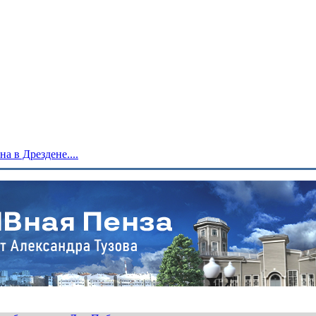
 в Дрездене....