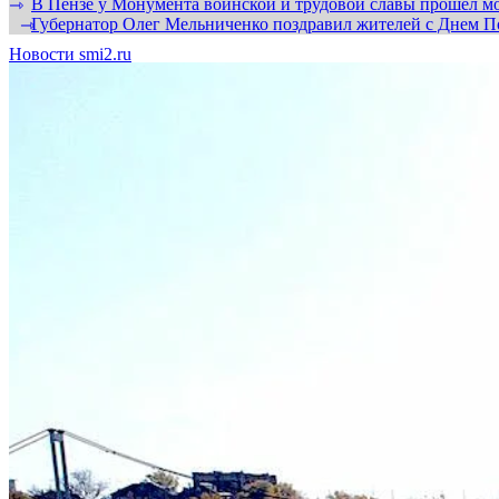
В Пензе у Монумента воинской и трудовой славы прошел мо
⇾
Губернатор Олег Мельниченко поздравил жителей с Днем П
⇾
Новости smi2.ru