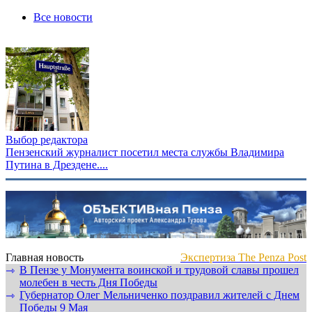
Все новости
Выбор редактора
Пензенский журналист посетил места службы Владимира
Путина в Дрездене....
Главная новость
Экспертиза The Penza Post
В Пензе у Монумента воинской и трудовой славы прошел
⇾
молебен в честь Дня Победы
Губернатор Олег Мельниченко поздравил жителей с Днем
⇾
Победы 9 Мая