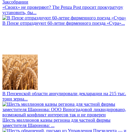
«Своих» не проверяют? The Penza Post просит прокуратуру
установить, бы...
В Пензе отпразднуют 60-летие фирменного поезда «Сура»...
В Пензенской области аннулировали декларации на 215 тыс.
тонн зерна...
Шесть миллионов казны региона для частной фирмы
заместителя Шаронова: ...