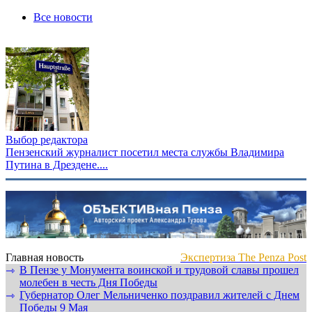
Все новости
Выбор редактора
Пензенский журналист посетил места службы Владимира
Путина в Дрездене....
Главная новость
Экспертиза The Penza Post
В Пензе у Монумента воинской и трудовой славы прошел
⇾
молебен в честь Дня Победы
Губернатор Олег Мельниченко поздравил жителей с Днем
⇾
Победы 9 Мая