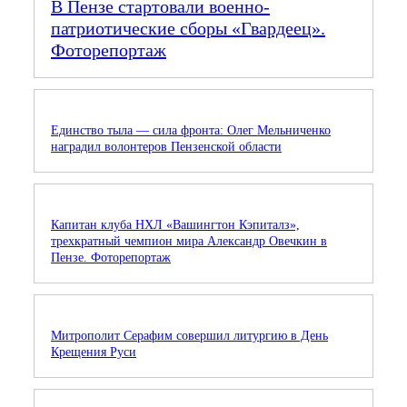
В Пензе стартовали военно-
патриотические сборы «Гвардеец».
Фоторепортаж
Единство тыла — сила фронта: Олег Мельниченко
наградил волонтеров Пензенской области
Капитан клуба НХЛ «Вашингтон Кэпиталз»,
трехкратный чемпион мира Александр Овечкин в
Пензе. Фоторепортаж
Митрополит Серафим совершил литургию в День
Крещения Руси