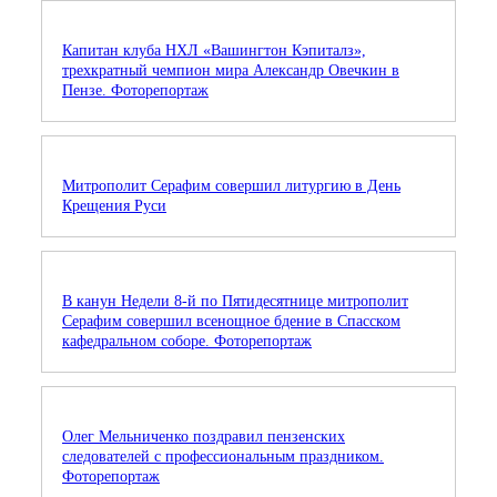
Капитан клуба НХЛ «Вашингтон Кэпиталз»,
трехкратный чемпион мира Александр Овечкин в
Пензе. Фоторепортаж
Митрополит Серафим совершил литургию в День
Крещения Руси
В канун Недели 8-й по Пятидесятнице митрополит
Серафим совершил всенощное бдение в Спасском
кафедральном соборе. Фоторепортаж
Олег Мельниченко поздравил пензенских
следователей с профессиональным праздником.
Фоторепортаж