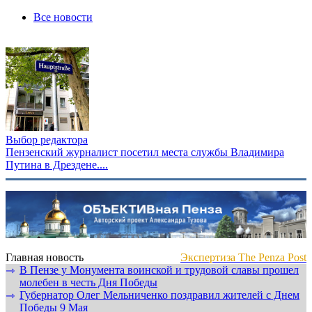
Все новости
Выбор редактора
Пензенский журналист посетил места службы Владимира
Путина в Дрездене....
Главная новость
Экспертиза The Penza Post
В Пензе у Монумента воинской и трудовой славы прошел
⇾
молебен в честь Дня Победы
Губернатор Олег Мельниченко поздравил жителей с Днем
⇾
Победы 9 Мая