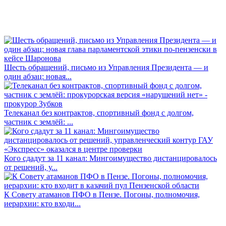
Шесть обращений, письмо из Управления Президента — и
один абзац: новая...
Телеканал без контрактов, спортивный фонд с долгом,
частник с землёй: ...
Кого сдадут за 11 канал: Мингоимущество дистанцировалось
от решений, у...
К Совету атаманов ПФО в Пензе. Погоны, полномочия,
иерархии: кто входи...