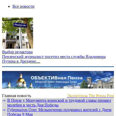
Все новости
Выбор редактора
Пензенский журналист посетил места службы Владимира
Путина в Дрездене....
Главная новость
Экспертиза The Penza Post
В Пензе у Монумента воинской и трудовой славы прошел
⇾
молебен в честь Дня Победы
Губернатор Олег Мельниченко поздравил жителей с Днем
⇾
Победы 9 Мая