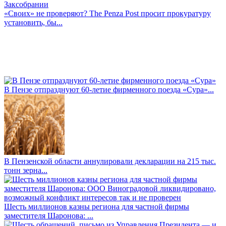
«Своих» не проверяют? The Penza Post просит прокуратуру
установить, бы...
В Пензе отпразднуют 60-летие фирменного поезда «Сура»...
В Пензенской области аннулировали декларации на 215 тыс.
тонн зерна...
Шесть миллионов казны региона для частной фирмы
заместителя Шаронова: ...