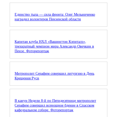
Единство тыла — сила фронта: Олег Мельниченко
наградил волонтеров Пензенской области
Капитан клуба НХЛ «Вашингтон Кэпиталз»,
трехкратный чемпион мира Александр Овечкин в
Пензе. Фоторепортаж
Митрополит Серафим совершил литургию в День
Крещения Руси
В канун Недели 8-й по Пятидесятнице митрополит
Серафим совершил всенощное бдение в Спасском
кафедральном соборе. Фоторепортаж