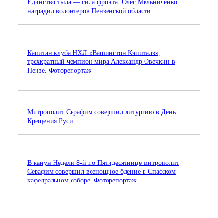
Единство тыла — сила фронта: Олег Мельниченко
наградил волонтеров Пензенской области
Капитан клуба НХЛ «Вашингтон Кэпиталз»,
трехкратный чемпион мира Александр Овечкин в
Пензе. Фоторепортаж
Митрополит Серафим совершил литургию в День
Крещения Руси
В канун Недели 8-й по Пятидесятнице митрополит
Серафим совершил всенощное бдение в Спасском
кафедральном соборе. Фоторепортаж