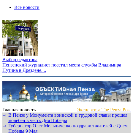
Все новости
Выбор редактора
Пензенский журналист посетил места службы Владимира
Путина в Дрездене....
Главная новость
Экспертиза The Penza Post
В Пензе у Монумента воинской и трудовой славы прошел
⇾
молебен в честь Дня Победы
Губернатор Олег Мельниченко поздравил жителей с Днем
⇾
Победы 9 Мая