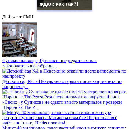
ждал: как так?!
Дайджест СМИ
Супиков на входе, Гуляков в председателях: как
Законодательное собрани...
Детский сад №1 в Неверкино открыли после капремонта по
нацпроекту...
«Своих» у Супикова не сдают: вместо материалов проверки
Шаронова The P...
Минус 40 миллионов, плюс частный клон в контуре депутата: