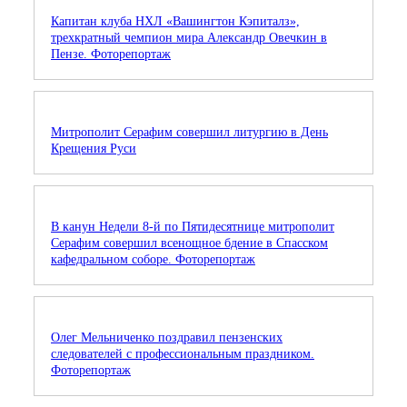
Капитан клуба НХЛ «Вашингтон Кэпиталз»,
трехкратный чемпион мира Александр Овечкин в
Пензе. Фоторепортаж
Митрополит Серафим совершил литургию в День
Крещения Руси
В канун Недели 8-й по Пятидесятнице митрополит
Серафим совершил всенощное бдение в Спасском
кафедральном соборе. Фоторепортаж
Олег Мельниченко поздравил пензенских
следователей с профессиональным праздником.
Фоторепортаж