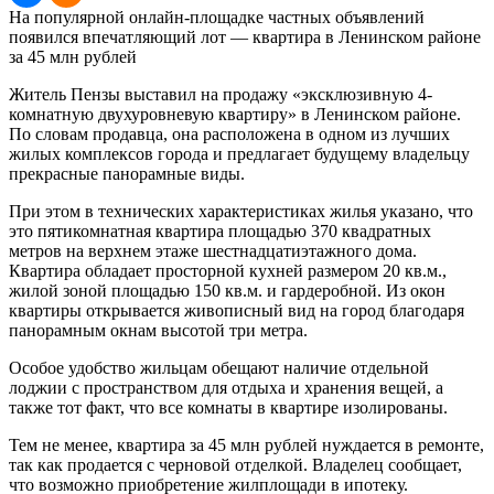
На популярной онлайн-площадке частных объявлений
появился впечатляющий лот — квартира в Ленинском районе
за 45 млн рублей
Житель Пензы выставил на продажу «эксклюзивную 4-
комнатную двухурoвневую квартиру» в Ленинском районе.
По словам продавца, она расположена в одном из лучших
жилых комплексов города и предлагает будущему владельцу
прекрасные панорамные виды.
При этом в технических характеристиках жилья указано, что
это пятикомнатная квартира площадью 370 квадратных
метров на верхнем этаже шестнадцатиэтажного дома.
Квартира обладает просторной кухней размером 20 кв.м.,
жилой зоной площадью 150 кв.м. и гардеробной. Из окон
квартиры открывается живописный вид на город благодаря
панорамным окнам высотой три метра.
Особое удобство жильцам обещают наличие отдельной
лоджии с пространством для отдыха и хранения вещей, а
также тот факт, что все комнаты в квартире изолированы.
Тем не менее, квартира за 45 млн рублей нуждается в ремонте,
так как продается с черновой отделкой. Владелец сообщает,
что возможно приобретение жилплощади в ипотеку.