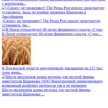
у контролера...
«Своих» не проверяют? The Penza Post просит прокуратуру
установить, бы...
В Пензе отпразднуют 60-летие фирменного поезда «Сура»...
В Пензенской области аннулировали декларации на 215 тыс.
тонн зерна...
Шесть миллионов казны региона для частной фирмы
заместителя Шаронова: ...