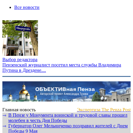
Все новости
Выбор редактора
Пензенский журналист посетил места службы Владимира
Путина в Дрездене....
Главная новость
Экспертиза The Penza Post
В Пензе у Монумента воинской и трудовой славы прошел
⇾
молебен в честь Дня Победы
Губернатор Олег Мельниченко поздравил жителей с Днем
⇾
Победы 9 Мая