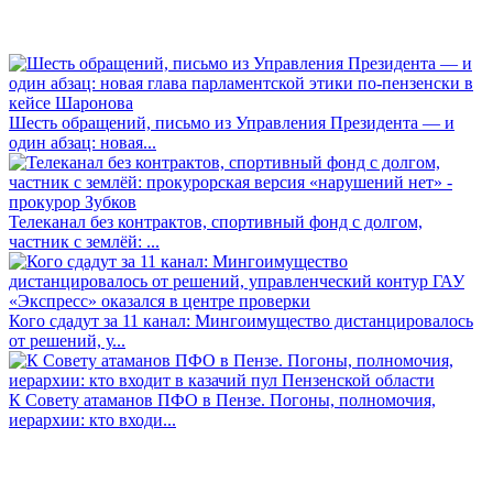
Шесть обращений, письмо из Управления Президента — и
один абзац: новая...
Телеканал без контрактов, спортивный фонд с долгом,
частник с землёй: ...
Кого сдадут за 11 канал: Мингоимущество дистанцировалось
от решений, у...
К Совету атаманов ПФО в Пензе. Погоны, полномочия,
иерархии: кто входи...