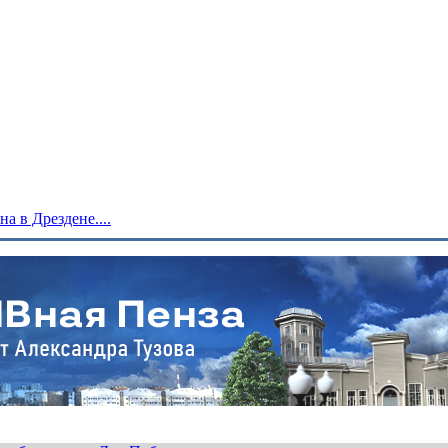
 в Дрездене....