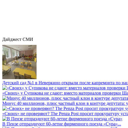
Дайджест СМИ
Детский сад №1 в Неверкино открыли после капремонта по нац
«Своих» у Супикова не сдают: вместо материалов проверки Шар
Минус 40 миллионов, плюс частный клон в контуре депутата: у 
«Своих» не проверяют? The Penza Post просит прокуратуру уста
В Пензе отпразднуют 60-летие фирменного поезда «Сура»...