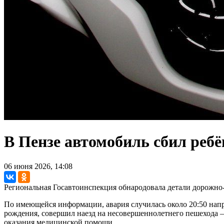
В Пензе автомобиль сбил ребё
06 июня 2026, 14:08
Региональная Госавтоинспекция обнародовала детали дорожно
По имеющейся информации, авария случилась около 20:50 напр
рождения, совершил наезд на несовершеннолетнего пешехода —
оказания медицинской помощи.