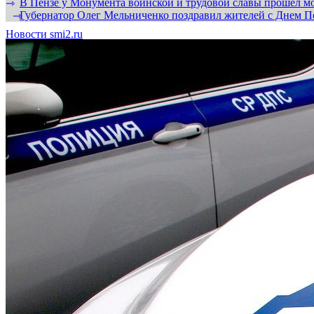
В Пензе у Монумента воинской и трудовой славы прошел мо
⇾
Губернатор Олег Мельниченко поздравил жителей с Днем П
⇾
Новости smi2.ru