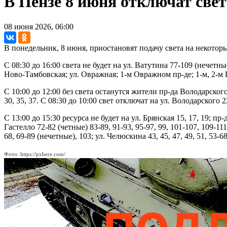
В Пензе 8 июня отключат све
08 июня 2026, 06:00
В понедельник, 8 июня, приостановят подачу света на некотор
С 08:30 до 16:00 света не будет на ул. Ватутина 77-109 (нечетны
Ново-Тамбовская; ул. Овражная; 1-м Овражном пр-де; 1-м, 2-м 
С 10:00 до 12:00 без света останутся жители пр-да Володарского 1-5
30, 35, 37. С 08:30 до 10:00 свет отключат на ул. Володарского 
С 13:00 до 15:30 ресурса не будет на ул. Брянская 15, 17, 19; пр-де
Гастелло 72-82 (четные) 83-89, 91-93, 95-97, 99, 101-107, 109-111
68, 69-89 (нечетные), 103; ул. Челюскина 43, 45, 47, 49, 51, 53-68,
Фото: https://pxhere.com/