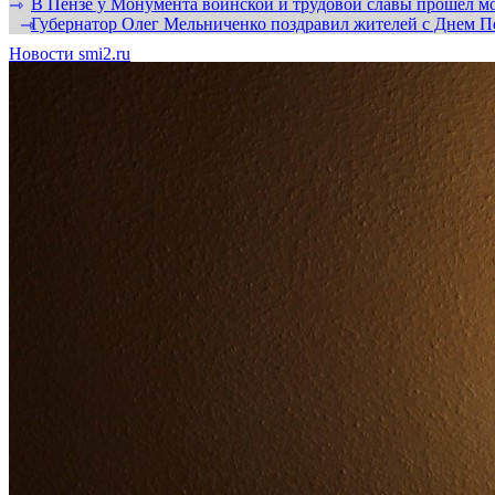
В Пензе у Монумента воинской и трудовой славы прошел мо
⇾
Губернатор Олег Мельниченко поздравил жителей с Днем П
⇾
Новости smi2.ru