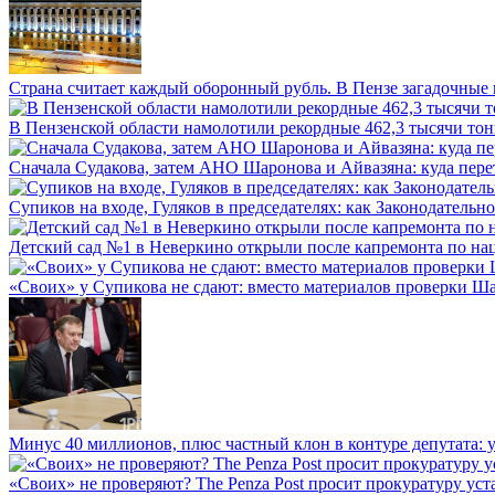
Страна считает каждый оборонный рубль. В Пензе загадочные 
В Пензенской области намолотили рекордные 462,3 тысячи тонн
Сначала Судакова, затем АНО Шаронова и Айвазяна: куда перет
Супиков на входе, Гуляков в председателях: как Законодательно
Детский сад №1 в Неверкино открыли после капремонта по нац
«Своих» у Супикова не сдают: вместо материалов проверки Шар
Минус 40 миллионов, плюс частный клон в контуре депутата: у 
«Своих» не проверяют? The Penza Post просит прокуратуру уста