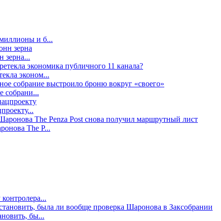
миллионы и б...
 зерна...
екла эконом...
е собрани...
проекту...
онова The P...
контролера...
новить, бы...