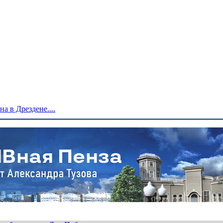
 в Дрездене....