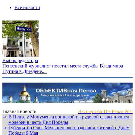
Все новости
Выбор редактора
Пензенский журналист посетил места службы Владимира
Путина в Дрездене....
Главная новость
Экспертиза The Penza Post
В Пензе у Монумента воинской и трудовой славы прошел
⇾
молебен в честь Дня Победы
Губернатор Олег Мельниченко поздравил жителей с Днем
⇾
Победы 9 Мая