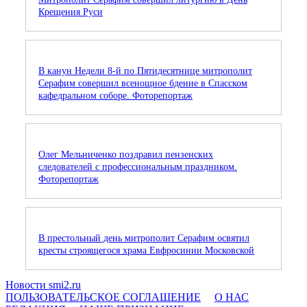
Крещения Руси
В канун Недели 8-й по Пятидесятнице митрополит
Серафим совершил всенощное бдение в Спасском
кафедральном соборе. Фоторепортаж
Олег Мельниченко поздравил пензенских
следователей с профессиональным праздником.
Фоторепортаж
В престольный день митрополит Серафим освятил
кресты строящегося храма Евфросинии Московской
Новости smi2.ru
ПОЛЬЗОВАТЕЛЬСКОЕ СОГЛАШЕНИЕ
О НАС