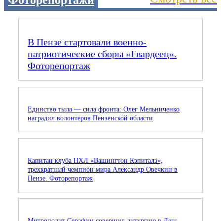
Фоторепортажи
В Пензе стартовали военно-
патриотические сборы «Гвардеец».
Фоторепортаж
Единство тыла — сила фронта: Олег Мельниченко
наградил волонтеров Пензенской области
Капитан клуба НХЛ «Вашингтон Кэпиталз»,
трехкратный чемпион мира Александр Овечкин в
Пензе. Фоторепортаж
Митрополит Серафим совершил литургию в День