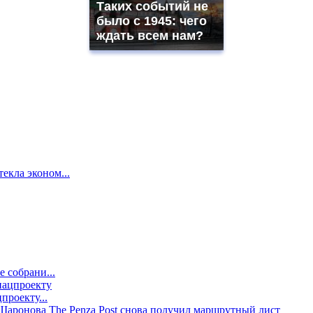
Таких событий не
было с 1945: чего
ждать всем нам?
екла эконом...
е собрани...
проекту...