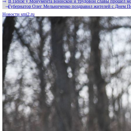
В Пензе у Монумента воинской и трудовой славы прошел мо
⇾
Губернатор Олег Мельниченко поздравил жителей с Днем П
⇾
Новости smi2.ru