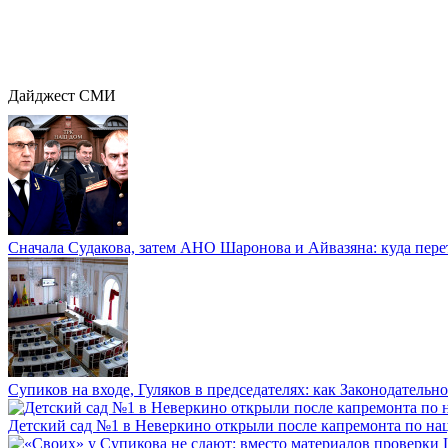
Дайджест СМИ
Сначала Судакова, затем АНО Шаронова и Айвазяна: куда перет
Супиков на входе, Гуляков в председателях: как Законодательно
Детский сад №1 в Неверкино открыли после капремонта по нац