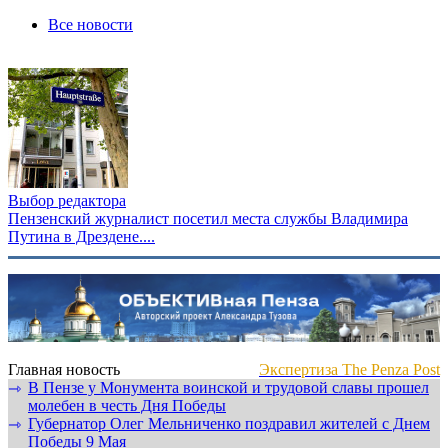
Все новости
Выбор редактора
Пензенский журналист посетил места службы Владимира
Путина в Дрездене....
Главная новость
Экспертиза The Penza Post
В Пензе у Монумента воинской и трудовой славы прошел
⇾
молебен в честь Дня Победы
Губернатор Олег Мельниченко поздравил жителей с Днем
⇾
Победы 9 Мая