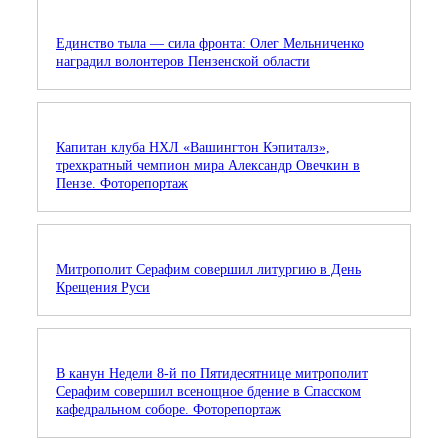
Единство тыла — сила фронта: Олег Мельниченко
наградил волонтеров Пензенской области
Капитан клуба НХЛ «Вашингтон Кэпиталз»,
трехкратный чемпион мира Александр Овечкин в
Пензе. Фоторепортаж
Митрополит Серафим совершил литургию в День
Крещения Руси
В канун Недели 8-й по Пятидесятнице митрополит
Серафим совершил всенощное бдение в Спасском
кафедральном соборе. Фоторепортаж