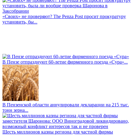
«Своих» не проверяют? The Penza Post просит прокуратуру
установить, бы...
В Пензе отпразднуют 60-летие фирменного поезда «Сура»...
В Пензенской области аннулировали декларации на 215 тыс.
тонн зерна...
Шесть миллионов казны региона для частной фирмы