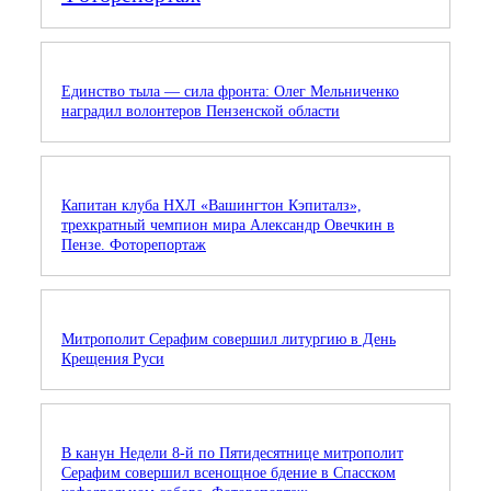
Единство тыла — сила фронта: Олег Мельниченко
наградил волонтеров Пензенской области
Капитан клуба НХЛ «Вашингтон Кэпиталз»,
трехкратный чемпион мира Александр Овечкин в
Пензе. Фоторепортаж
Митрополит Серафим совершил литургию в День
Крещения Руси
В канун Недели 8-й по Пятидесятнице митрополит
Серафим совершил всенощное бдение в Спасском