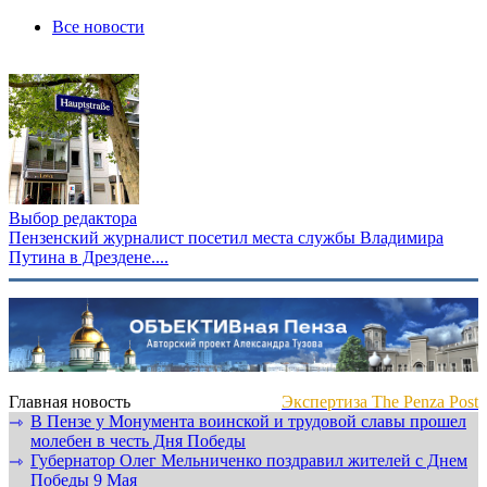
Все новости
Выбор редактора
Пензенский журналист посетил места службы Владимира
Путина в Дрездене....
Главная новость
Экспертиза The Penza Post
В Пензе у Монумента воинской и трудовой славы прошел
⇾
молебен в честь Дня Победы
Губернатор Олег Мельниченко поздравил жителей с Днем
⇾
Победы 9 Мая