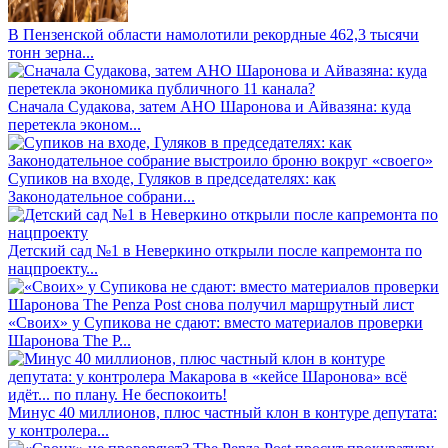
В Пензенской области намолотили рекордные 462,3 тысячи
тонн зерна...
Сначала Судакова, затем АНО Шаронова и Айвазяна: куда
перетекла эконом...
Супиков на входе, Гуляков в председателях: как
Законодательное собрани...
Детский сад №1 в Неверкино открыли после капремонта по
нацпроекту...
«Своих» у Супикова не сдают: вместо материалов проверки
Шаронова The P...
Минус 40 миллионов, плюс частный клон в контуре депутата:
у контролера...