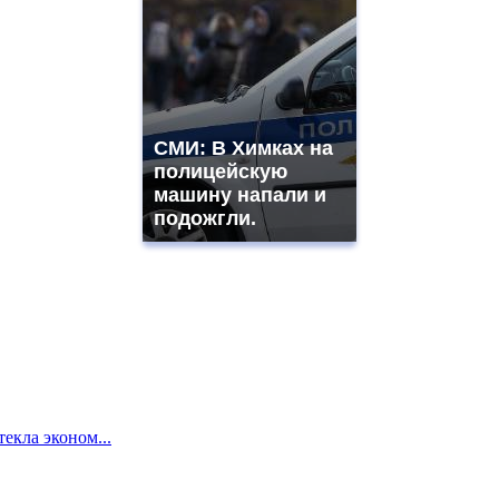
СМИ: В Химках на
полицейскую
машину напали и
подожгли.
екла эконом...