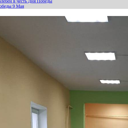
лебен в честь Дня Победы
обеды 9 Мая