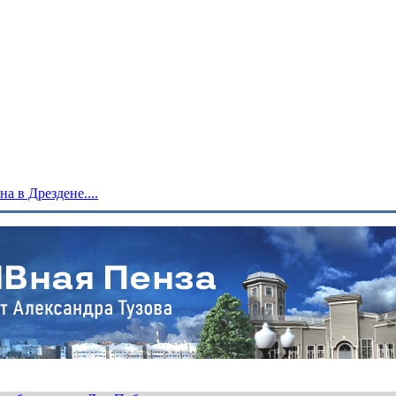
 в Дрездене....