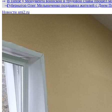
В Пензе у Монумента воинской и трудовой славы прошел мо
⇾
Губернатор Олег Мельниченко поздравил жителей с Днем П
⇾
Новости smi2.ru