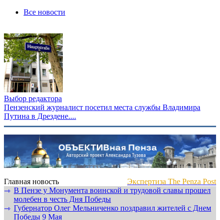
Все новости
Выбор редактора
Пензенский журналист посетил места службы Владимира
Путина в Дрездене....
Главная новость
Экспертиза The Penza Post
В Пензе у Монумента воинской и трудовой славы прошел
⇾
молебен в честь Дня Победы
Губернатор Олег Мельниченко поздравил жителей с Днем
⇾
Победы 9 Мая