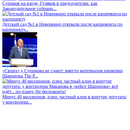
Супиков на входе, Гуляков в председателях: как
Законодательное собрани...
Детский сад №1 в Неверкино открыли после капремонта по
нацпроекту...
«Своих» у Супикова не сдают: вместо материалов проверки
Шаронова The P...
Минус 40 миллионов, плюс частный клон в контуре депутата:
у контролера...