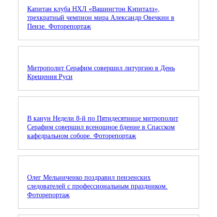
Капитан клуба НХЛ «Вашингтон Кэпиталз»,
трехкратный чемпион мира Александр Овечкин в
Пензе. Фоторепортаж
Митрополит Серафим совершил литургию в День
Крещения Руси
В канун Недели 8-й по Пятидесятнице митрополит
Серафим совершил всенощное бдение в Спасском
кафедральном соборе. Фоторепортаж
Олег Мельниченко поздравил пензенских
следователей с профессиональным праздником.
Фоторепортаж