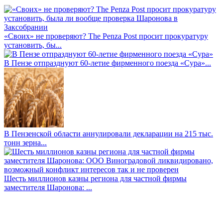
«Своих» не проверяют? The Penza Post просит прокуратуру
установить, бы...
В Пензе отпразднуют 60-летие фирменного поезда «Сура»...
В Пензенской области аннулировали декларации на 215 тыс.
тонн зерна...
Шесть миллионов казны региона для частной фирмы
заместителя Шаронова: ...