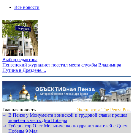
Все новости
Выбор редактора
Пензенский журналист посетил места службы Владимира
Путина в Дрездене....
Главная новость
Экспертиза The Penza Post
В Пензе у Монумента воинской и трудовой славы прошел
⇾
молебен в честь Дня Победы
Губернатор Олег Мельниченко поздравил жителей с Днем
⇾
Победы 9 Мая