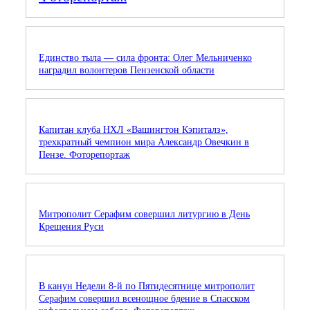
Единство тыла — сила фронта: Олег Мельниченко
наградил волонтеров Пензенской области
Капитан клуба НХЛ «Вашингтон Кэпиталз»,
трехкратный чемпион мира Александр Овечкин в
Пензе. Фоторепортаж
Митрополит Серафим совершил литургию в День
Крещения Руси
В канун Недели 8-й по Пятидесятнице митрополит
Серафим совершил всенощное бдение в Спасском