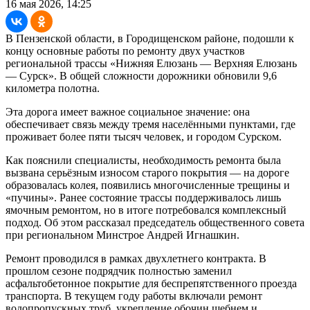
16 мая 2026, 14:25
В Пензенской области, в Городищенском районе, подошли к
концу основные работы по ремонту двух участков
региональной трассы «Нижняя Елюзань — Верхняя Елюзань
— Сурск». В общей сложности дорожники обновили 9,6
километра полотна.
Эта дорога имеет важное социальное значение: она
обеспечивает связь между тремя населёнными пунктами, где
проживает более пяти тысяч человек, и городом Сурском.
Как пояснили специалисты, необходимость ремонта была
вызвана серьёзным износом старого покрытия — на дороге
образовалась колея, появились многочисленные трещины и
«пучины». Ранее состояние трассы поддерживалось лишь
ямочным ремонтом, но в итоге потребовался комплексный
подход. Об этом рассказал председатель общественного совета
при региональном Минстрое Андрей Игнашкин.
Ремонт проводился в рамках двухлетнего контракта. В
прошлом сезоне подрядчик полностью заменил
асфальтобетонное покрытие для беспрепятственного проезда
транспорта. В текущем году работы включали ремонт
водопропускных труб, укрепление обочин щебнем и