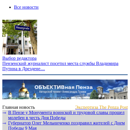
Все новости
Выбор редактора
Пензенский журналист посетил места службы Владимира
Путина в Дрездене....
Главная новость
Экспертиза The Penza Post
В Пензе у Монумента воинской и трудовой славы прошел
⇾
молебен в честь Дня Победы
Губернатор Олег Мельниченко поздравил жителей с Днем
⇾
Победы 9 Мая