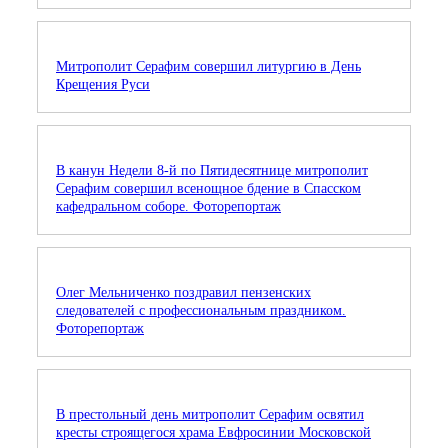
Митрополит Серафим совершил литургию в День
Крещения Руси
В канун Недели 8-й по Пятидесятнице митрополит
Серафим совершил всенощное бдение в Спасском
кафедральном соборе. Фоторепортаж
Олег Мельниченко поздравил пензенских
следователей с профессиональным праздником.
Фоторепортаж
В престольный день митрополит Серафим освятил
кресты строящегося храма Евфросинии Московской