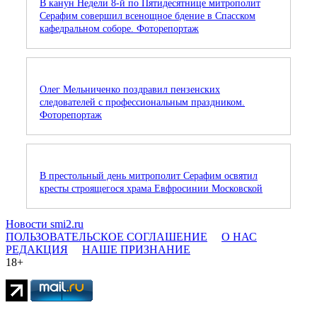
В канун Недели 8-й по Пятидесятнице митрополит
Серафим совершил всенощное бдение в Спасском
кафедральном соборе. Фоторепортаж
Олег Мельниченко поздравил пензенских
следователей с профессиональным праздником.
Фоторепортаж
В престольный день митрополит Серафим освятил
кресты строящегося храма Евфросинии Московской
Новости smi2.ru
ПОЛЬЗОВАТЕЛЬСКОЕ СОГЛАШЕНИЕ
О НАС
РЕДАКЦИЯ
НАШЕ ПРИЗНАНИЕ
18+