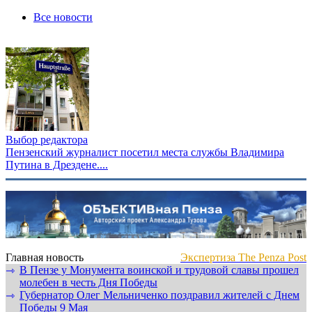
Все новости
Выбор редактора
Пензенский журналист посетил места службы Владимира
Путина в Дрездене....
Главная новость
Экспертиза The Penza Post
В Пензе у Монумента воинской и трудовой славы прошел
⇾
молебен в честь Дня Победы
Губернатор Олег Мельниченко поздравил жителей с Днем
⇾
Победы 9 Мая