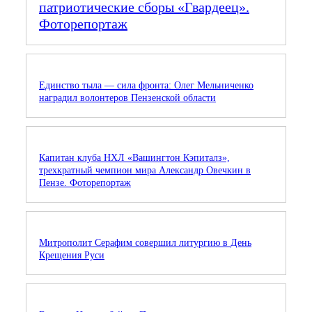
патриотические сборы «Гвардеец».
Фоторепортаж
Единство тыла — сила фронта: Олег Мельниченко
наградил волонтеров Пензенской области
Капитан клуба НХЛ «Вашингтон Кэпиталз»,
трехкратный чемпион мира Александр Овечкин в
Пензе. Фоторепортаж
Митрополит Серафим совершил литургию в День
Крещения Руси