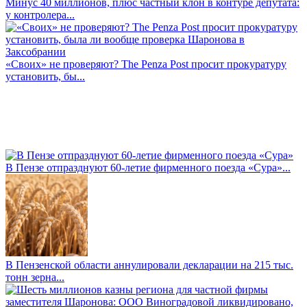
Минус 40 миллионов, плюс частный клон в контуре депутата:
у контролера...
«Своих» не проверяют? The Penza Post просит прокуратуру
установить, бы...
В Пензе отпразднуют 60-летие фирменного поезда «Сура»...
В Пензенской области аннулировали декларации на 215 тыс.
тонн зерна...