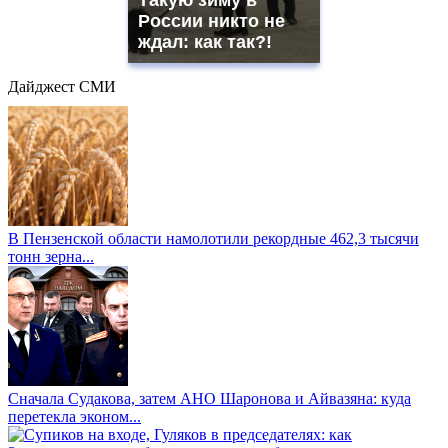
Такую зиму в
России никто не
ждал: как так?!
Дайджест СМИ
В Пензенской области намолотили рекордные 462,3 тысячи
тонн зерна...
Сначала Судакова, затем АНО Шаронова и Айвазяна: куда
перетекла эконом...