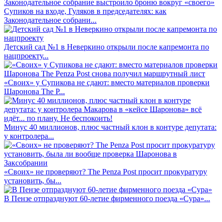
Супиков на входе, Гуляков в председателях: как
Законодательное собрани...
Детский сад №1 в Неверкино открыли после капремонта по
нацпроекту...
«Своих» у Супикова не сдают: вместо материалов проверки
Шаронова The P...
Минус 40 миллионов, плюс частный клон в контуре депутата:
у контролера...
«Своих» не проверяют? The Penza Post просит прокуратуру
установить, бы...
В Пензе отпразднуют 60-летие фирменного поезда «Сура»...