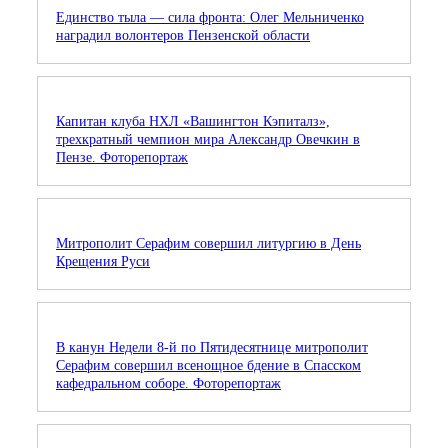
Единство тыла — сила фронта: Олег Мельниченко
наградил волонтеров Пензенской области
Капитан клуба НХЛ «Вашингтон Кэпиталз»,
трехкратный чемпион мира Александр Овечкин в
Пензе. Фоторепортаж
Митрополит Серафим совершил литургию в День
Крещения Руси
В канун Недели 8-й по Пятидесятнице митрополит
Серафим совершил всенощное бдение в Спасском
кафедральном соборе. Фоторепортаж