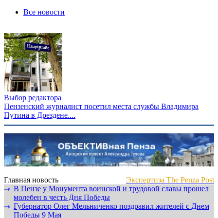
Все новости
Выбор редактора
Пензенский журналист посетил места службы Владимира
Путина в Дрездене....
Главная новость
Экспертиза The Penza Post
В Пензе у Монумента воинской и трудовой славы прошел
⇾
молебен в честь Дня Победы
Губернатор Олег Мельниченко поздравил жителей с Днем
⇾
Победы 9 Мая