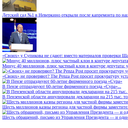
Детский сад №1 в Неверкино открыли после капремонта по нац
«Своих» у Супикова не сдают: вместо материалов проверки Шар
Минус 40 миллионов, плюс частный клон в контуре депутата: у 
«Своих» не проверяют? The Penza Post просит прокуратуру уста
В Пензе отпразднуют 60-летие фирменного поезда «Сура»...
В Пензенской области аннулировали декларации на 215 тыс. тон
Шесть миллионов казны региона для частной фирмы заместител
Шесть обращений, письмо из Управления Президента — и один а