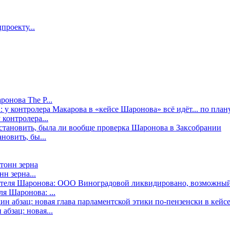
проекту...
онова The P...
контролера...
новить, бы...
н зерна...
я Шаронова: ...
бзац: новая...