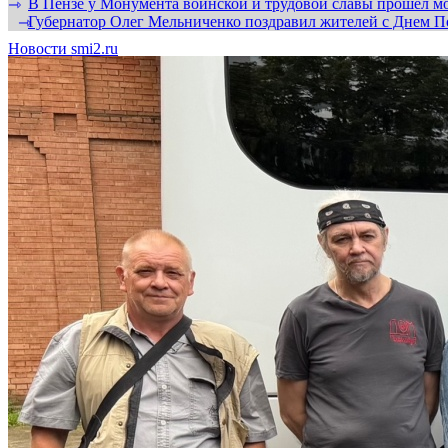
В Пензе у Монумента воинской и трудовой славы прошел мо
⇾
Губернатор Олег Мельниченко поздравил жителей с Днем П
⇾
Новости smi2.ru