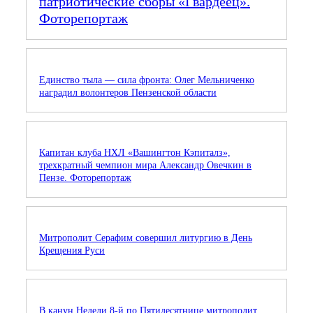
патриотические сборы «Гвардеец».
Фоторепортаж
Единство тыла — сила фронта: Олег Мельниченко
наградил волонтеров Пензенской области
Капитан клуба НХЛ «Вашингтон Кэпиталз»,
трехкратный чемпион мира Александр Овечкин в
Пензе. Фоторепортаж
Митрополит Серафим совершил литургию в День
Крещения Руси
В канун Недели 8-й по Пятидесятнице митрополит