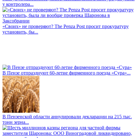
у контролера...
«Своих» не проверяют? The Penza Post просит прокуратуру
установить, бы...
В Пензе отпразднуют 60-летие фирменного поезда «Сура»...
В Пензенской области аннулировали декларации на 215 тыс.
тонн зерна...