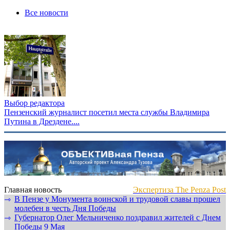
Все новости
Выбор редактора
Пензенский журналист посетил места службы Владимира
Путина в Дрездене....
Главная новость
Экспертиза The Penza Post
В Пензе у Монумента воинской и трудовой славы прошел
⇾
молебен в честь Дня Победы
Губернатор Олег Мельниченко поздравил жителей с Днем
⇾
Победы 9 Мая