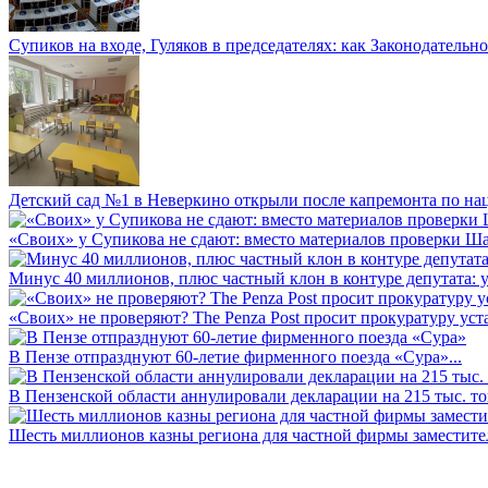
Супиков на входе, Гуляков в председателях: как Законодательно
Детский сад №1 в Неверкино открыли после капремонта по нац
«Своих» у Супикова не сдают: вместо материалов проверки Шар
Минус 40 миллионов, плюс частный клон в контуре депутата: у 
«Своих» не проверяют? The Penza Post просит прокуратуру уста
В Пензе отпразднуют 60-летие фирменного поезда «Сура»...
В Пензенской области аннулировали декларации на 215 тыс. тон
Шесть миллионов казны региона для частной фирмы заместител