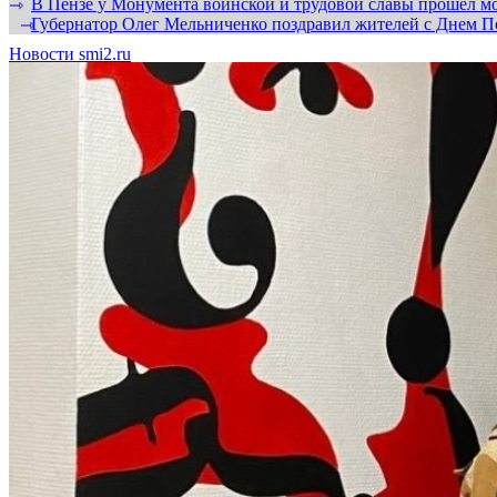
В Пензе у Монумента воинской и трудовой славы прошел мо
⇾
Губернатор Олег Мельниченко поздравил жителей с Днем П
⇾
Новости smi2.ru