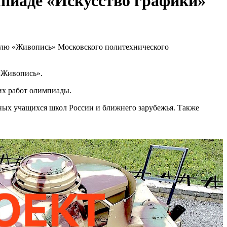
мпиаде «Искусство графики»
илю «Живопись» Московского политехнического
 «Живопись».
их работ олимпиады.
ных учащихся школ России и ближнего зарубежья. Также