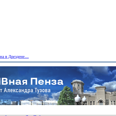
 в Дрездене....