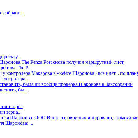
е собрани...
проекту...
онова The P...
контролера...
новить, бы...
н зерна...
я Шаронова: ...