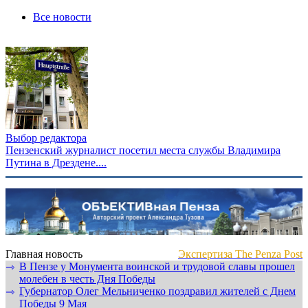
Все новости
Выбор редактора
Пензенский журналист посетил места службы Владимира
Путина в Дрездене....
Главная новость
Экспертиза The Penza Post
В Пензе у Монумента воинской и трудовой славы прошел
⇾
молебен в честь Дня Победы
Губернатор Олег Мельниченко поздравил жителей с Днем
⇾
Победы 9 Мая