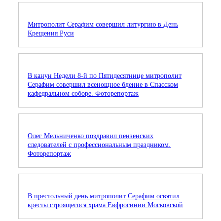
Митрополит Серафим совершил литургию в День
Крещения Руси
В канун Недели 8-й по Пятидесятнице митрополит
Серафим совершил всенощное бдение в Спасском
кафедральном соборе. Фоторепортаж
Олег Мельниченко поздравил пензенских
следователей с профессиональным праздником.
Фоторепортаж
В престольный день митрополит Серафим освятил
кресты строящегося храма Евфросинии Московской