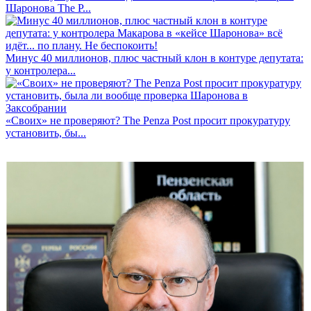
Шаронова The P...
Минус 40 миллионов, плюс частный клон в контуре депутата:
у контролера...
«Своих» не проверяют? The Penza Post просит прокуратуру
установить, бы...