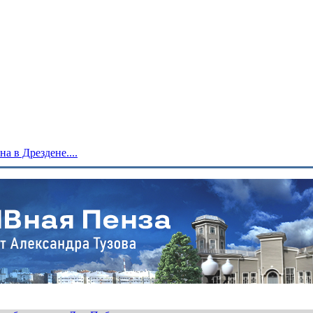
 в Дрездене....