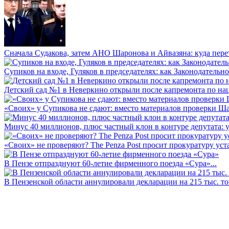
Сначала Судакова, затем АНО Шаронова и Айвазяна: куда перет
Супиков на входе, Гуляков в председателях: как Законодательно
Детский сад №1 в Неверкино открыли после капремонта по нац
«Своих» у Супикова не сдают: вместо материалов проверки Шар
Минус 40 миллионов, плюс частный клон в контуре депутата: у 
«Своих» не проверяют? The Penza Post просит прокуратуру уста
В Пензе отпразднуют 60-летие фирменного поезда «Сура»...
В Пензенской области аннулировали декларации на 215 тыс. тон