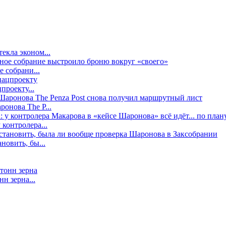
екла эконом...
е собрани...
проекту...
онова The P...
контролера...
новить, бы...
н зерна...