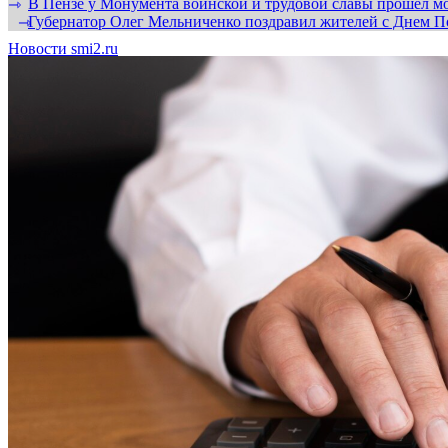
В Пензе у Монумента воинской и трудовой славы прошел мо
⇾
Губернатор Олег Мельниченко поздравил жителей с Днем П
⇾
Новости smi2.ru