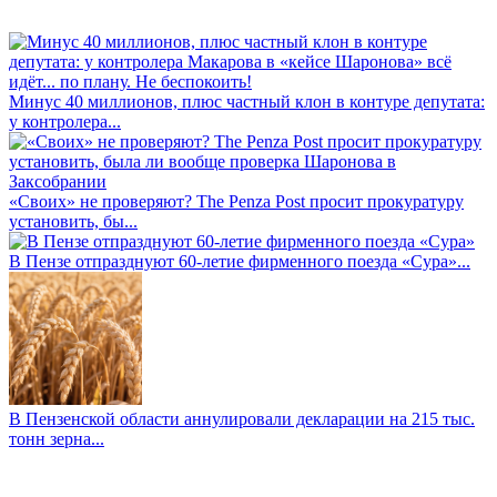
Минус 40 миллионов, плюс частный клон в контуре депутата:
у контролера...
«Своих» не проверяют? The Penza Post просит прокуратуру
установить, бы...
В Пензе отпразднуют 60-летие фирменного поезда «Сура»...
В Пензенской области аннулировали декларации на 215 тыс.
тонн зерна...