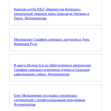
Капитан клуба НХЛ «Вашингтон Кэпиталз»,
трехкратный чемпион мира Александр Овечкин в
Пензе. Фоторепортаж
Митрополит Серафим совершил литургию в День
Крещения Руси
В канун Недели 8-й по Пятидесятнице митрополит
Серафим совершил всенощное бдение в Спасском
кафедральном соборе. Фоторепортаж
Олег Мельниченко поздравил пензенских
следователей с профессиональным праздником.
Фоторепортаж