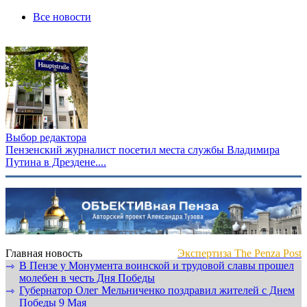
Все новости
Выбор редактора
Пензенский журналист посетил места службы Владимира
Путина в Дрездене....
Главная новость
Экспертиза The Penza Post
В Пензе у Монумента воинской и трудовой славы прошел
⇾
молебен в честь Дня Победы
Губернатор Олег Мельниченко поздравил жителей с Днем
⇾
Победы 9 Мая