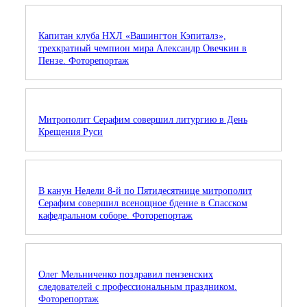
Капитан клуба НХЛ «Вашингтон Кэпиталз»,
трехкратный чемпион мира Александр Овечкин в
Пензе. Фоторепортаж
Митрополит Серафим совершил литургию в День
Крещения Руси
В канун Недели 8-й по Пятидесятнице митрополит
Серафим совершил всенощное бдение в Спасском
кафедральном соборе. Фоторепортаж
Олег Мельниченко поздравил пензенских
следователей с профессиональным праздником.
Фоторепортаж