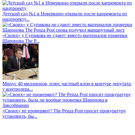
Детский сад №1 в Неверкино открыли после капремонта по
нацпроекту...
«Своих» у Супикова не сдают: вместо материалов проверки
Шаронова The P...
Минус 40 миллионов, плюс частный клон в контуре депутата:
у контролера...
«Своих» не проверяют? The Penza Post просит прокуратуру
установить, бы...