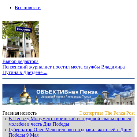
Все новости
Выбор редактора
Пензенский журналист посетил места службы Владимира
Путина в Дрездене....
Главная новость
Экспертиза The Penza Post
В Пензе у Монумента воинской и трудовой славы прошел
⇾
молебен в честь Дня Победы
Губернатор Олег Мельниченко поздравил жителей с Днем
⇾
Победы 9 Мая