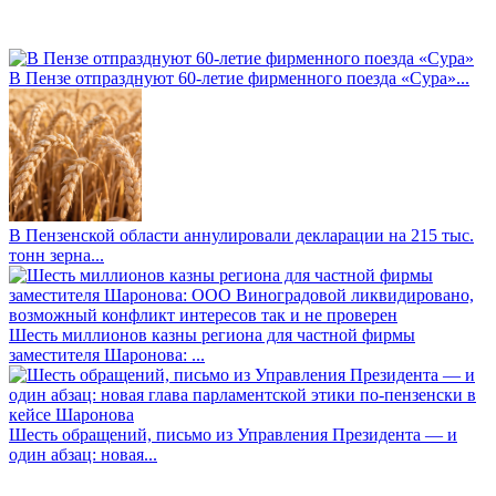
В Пензе отпразднуют 60-летие фирменного поезда «Сура»...
В Пензенской области аннулировали декларации на 215 тыс.
тонн зерна...
Шесть миллионов казны региона для частной фирмы
заместителя Шаронова: ...
Шесть обращений, письмо из Управления Президента — и
один абзац: новая...