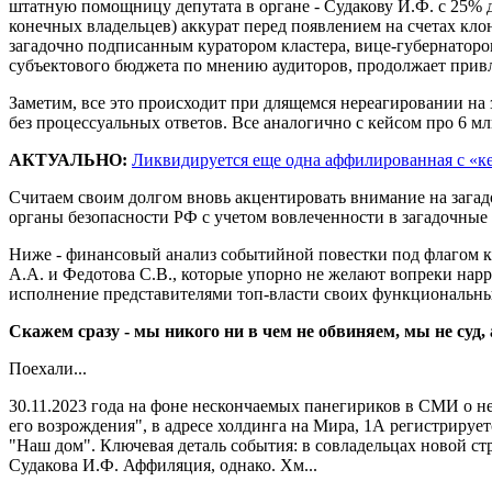
штатную помощницу депутата в органе - Судакову И.Ф. с 25% 
конечных владельцев) аккурат перед появлением на счетах кло
загадочно подписанным куратором кластера, вице-губернатор
субъектового бюджета по мнению аудиторов, продолжает прив
Заметим, все это происходит при длящемся нереагировании на
без процессуальных ответов. Все аналогично с кейсом про 6 м
АКТУАЛЬНО:
Ликвидируется еще одна аффилированная с «к
Считаем своим долгом вновь акцентировать внимание на загад
органы безопасности РФ с учетом вовлеченности в загадочные 
Ниже - финансовый анализ событийной повестки под флагом к
А.А. и Федотова С.В., которые упорно не желают вопреки нарр
исполнение представителями топ-власти своих функциональных
Скажем сразу - мы никого ни в чем не обвиняем, мы не су
Поехали...
30.11.2023 года на фоне нескончаемых панегириков в СМИ о 
его возрождения", в адресе холдинга на Мира, 1А регистриру
"Наш дом". Ключевая деталь события: в совладельцах новой с
Судакова И.Ф. Аффиляция, однако. Хм...