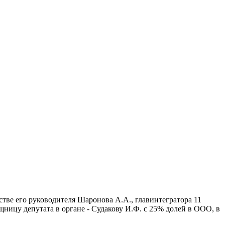
тве его руководителя Шаронова А.А., главинтегратора 11
щницу депутата в органе - Судакову И.Ф. с 25% долей в ООО, в