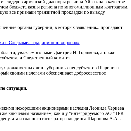
из лидеров армянской диаспоры региона Айвазяна в качестве
астием бюджета казны региона по многомиллионным контрактам,
щую все признаки транзитной прокладки по выводу
оченные органы губернии, в которых заявления... пропадают
и в Следкоме... традиционно «пропал»
области, уважаемого нами Дмитрия Н. Горшкова, а также
субъекта, и Следственный комитет.
двух должностных лиц губернии - спецсубъектов Шаронова
торый своими налогами обеспечивает добросовестное
по ситуации.
ла некими нехорошими акционерами наследия Леонида Чернева
ем же ключевым названием, как и у "интегрируемого АО "ТРК
 депутата и главного интегратора холдинга Шаронова А.А. -