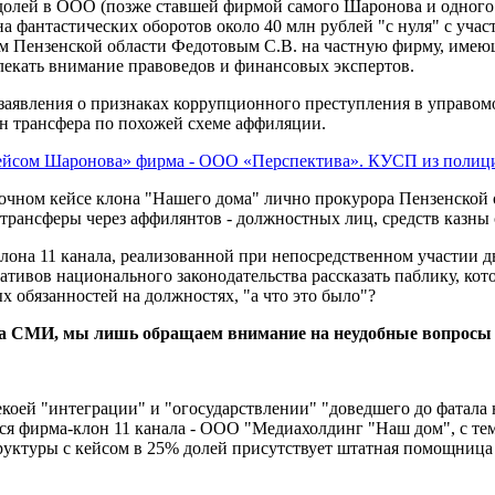
долей в ООО (позже ставшей фирмой самого Шаронова и одного 
на фантастических оборотов около 40 млн рублей "с нуля" с уч
ом Пензенской области Федотовым С.В. на частную фирму, имею
лекать внимание правоведов и финансовых экспертов.
 заявления о признаках коррупционного преступления в управом
лн трансфера по похожей схеме аффиляции.
ейсом Шаронова» фирма - ООО «Перспектива». КУСП из полици
очном кейсе клона "Нашего дома" лично прокурора Пензенской 
трансферы через аффилянтов - должностных лиц, средств казны 
лона 11 канала, реализованной при непосредственном участии 
ативов национального законодательства рассказать паблику, ко
 обязанностей на должностях, "а что это было"?
д, а СМИ, мы лишь обращаем внимание на неудобные вопросы 
некоей "интеграции" и "огосударствлении" "доведшего до фата
ется фирма-клон 11 канала - ООО "Медиахолдинг "Наш дом", с т
труктуры с кейсом в 25% долей присутствует штатная помощница