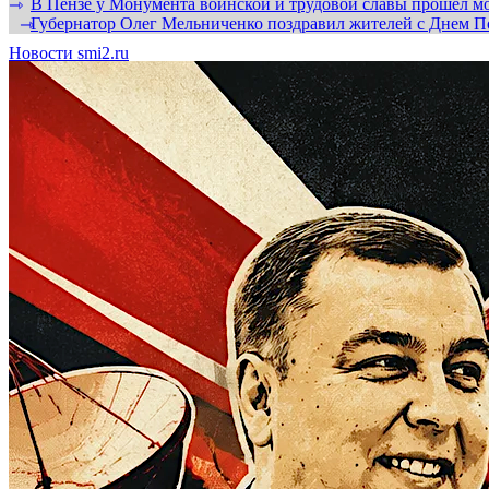
В Пензе у Монумента воинской и трудовой славы прошел мо
⇾
Губернатор Олег Мельниченко поздравил жителей с Днем П
⇾
Новости smi2.ru