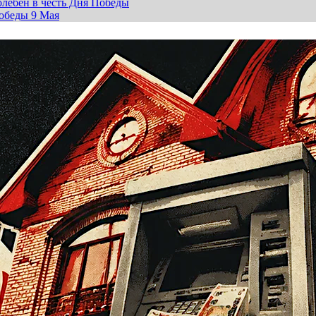
лебен в честь Дня Победы
обеды 9 Мая