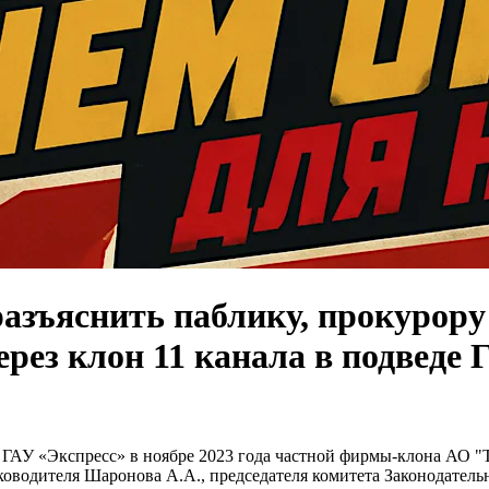
азъяснить паблику, прокурору
ерез клон 11 канала в подведе 
е ГАУ «Экспресс» в ноябре 2023 года частной фирмы-клона АО
ководителя Шаронова А.А., председателя комитета Законодательн