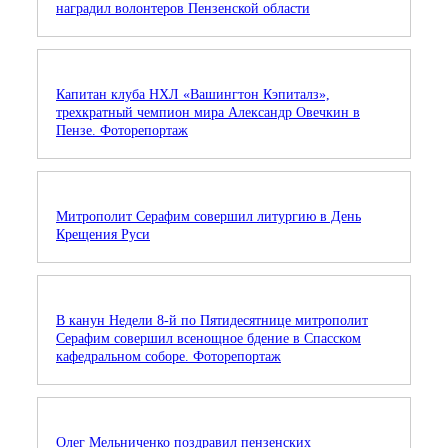
наградил волонтеров Пензенской области
Капитан клуба НХЛ «Вашингтон Кэпиталз»,
трехкратный чемпион мира Александр Овечкин в
Пензе. Фоторепортаж
Митрополит Серафим совершил литургию в День
Крещения Руси
В канун Недели 8-й по Пятидесятнице митрополит
Серафим совершил всенощное бдение в Спасском
кафедральном соборе. Фоторепортаж
Олег Мельниченко поздравил пензенских