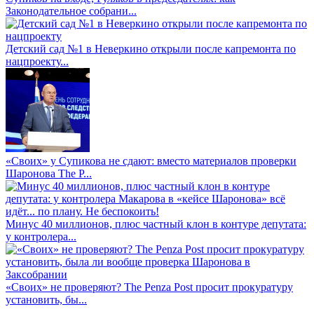
Законодательное собрани...
Детский сад №1 в Неверкино открыли после капремонта по
нацпроекту...
«Своих» у Супикова не сдают: вместо материалов проверки
Шаронова The P...
Минус 40 миллионов, плюс частный клон в контуре депутата:
у контролера...
«Своих» не проверяют? The Penza Post просит прокуратуру
установить, бы...