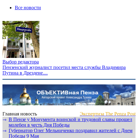
Все новости
Выбор редактора
Пензенский журналист посетил места службы Владимира
Путина в Дрездене....
Главная новость
Экспертиза The Penza Post
В Пензе у Монумента воинской и трудовой славы прошел
⇾
молебен в честь Дня Победы
Губернатор Олег Мельниченко поздравил жителей с Днем
⇾
Победы 9 Мая