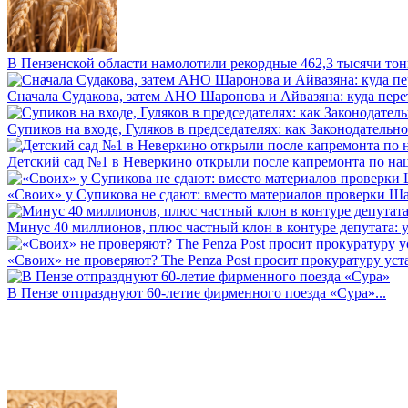
В Пензенской области намолотили рекордные 462,3 тысячи тонн
Сначала Судакова, затем АНО Шаронова и Айвазяна: куда перет
Супиков на входе, Гуляков в председателях: как Законодательно
Детский сад №1 в Неверкино открыли после капремонта по нац
«Своих» у Супикова не сдают: вместо материалов проверки Шар
Минус 40 миллионов, плюс частный клон в контуре депутата: у 
«Своих» не проверяют? The Penza Post просит прокуратуру уста
В Пензе отпразднуют 60-летие фирменного поезда «Сура»...