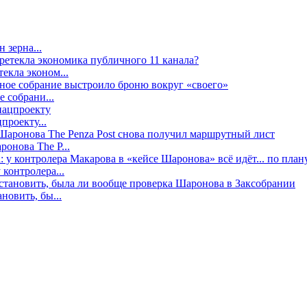
 зерна...
екла эконом...
е собрани...
проекту...
онова The P...
контролера...
новить, бы...