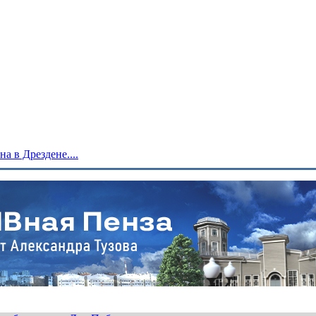
 в Дрездене....