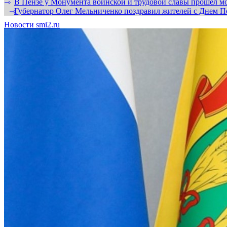
В Пензе у Монумента воинской и трудовой славы прошел мо
⇾
Губернатор Олег Мельниченко поздравил жителей с Днем П
⇾
Новости smi2.ru