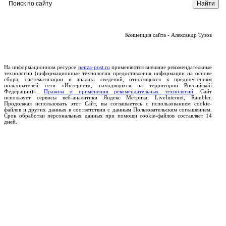
Концепция сайта - Александр Тузов
На информационном ресурсе
penza-post.ru
применяются внешние рекомендательные
технологии (информационные технологии предоставления информации на основе
сбора, систематизации и анализа сведений, относящихся к предпочтениям
пользователей сети «Интернет», находящихся на территории Российской
Федерации)».
Правила о применении рекомендательных технологий.
Сайт
использует сервисы веб-аналитики Яндекс Метрика, LiveInternet, Rambler.
Продолжая использовать этот Сайт, вы соглашаетесь с использованием cookie-
файлов и других данных в соответствии с данным Пользовательским соглашением.
Срок обработки персональных данных при помощи cookie-файлов составляет 14
дней.