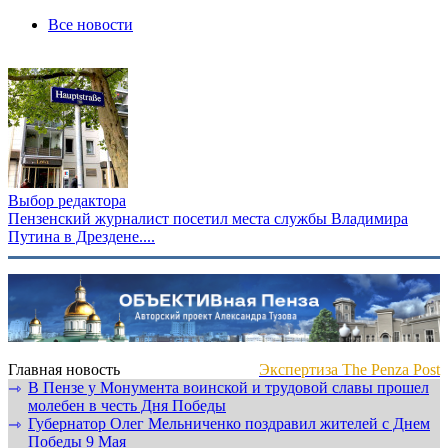
Все новости
Выбор редактора
Пензенский журналист посетил места службы Владимира
Путина в Дрездене....
Главная новость
Экспертиза The Penza Post
В Пензе у Монумента воинской и трудовой славы прошел
⇾
молебен в честь Дня Победы
Губернатор Олег Мельниченко поздравил жителей с Днем
⇾
Победы 9 Мая