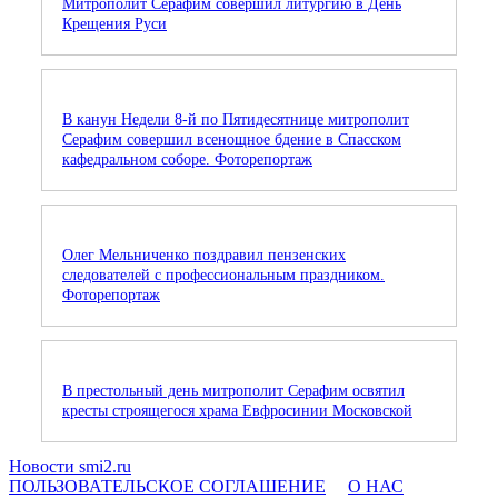
Митрополит Серафим совершил литургию в День
Крещения Руси
В канун Недели 8-й по Пятидесятнице митрополит
Серафим совершил всенощное бдение в Спасском
кафедральном соборе. Фоторепортаж
Олег Мельниченко поздравил пензенских
следователей с профессиональным праздником.
Фоторепортаж
В престольный день митрополит Серафим освятил
кресты строящегося храма Евфросинии Московской
Новости smi2.ru
ПОЛЬЗОВАТЕЛЬСКОЕ СОГЛАШЕНИЕ
О НАС