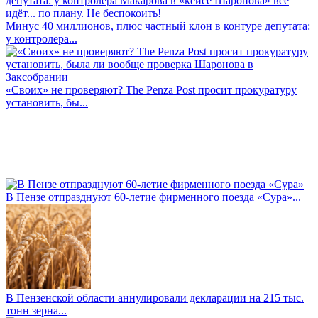
Минус 40 миллионов, плюс частный клон в контуре депутата:
у контролера...
«Своих» не проверяют? The Penza Post просит прокуратуру
установить, бы...
В Пензе отпразднуют 60-летие фирменного поезда «Сура»...
В Пензенской области аннулировали декларации на 215 тыс.
тонн зерна...