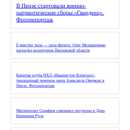
В Пензе стартовали военно-
патриотические сборы «Гвардеец».
Фоторепортаж
Единство тыла — сила фронта: Олег Мельниченко
наградил волонтеров Пензенской области
Капитан клуба НХЛ «Вашингтон Кэпиталз»,
трехкратный чемпион мира Александр Овечкин в
Пензе. Фоторепортаж
Митрополит Серафим совершил литургию в День
Крещения Руси