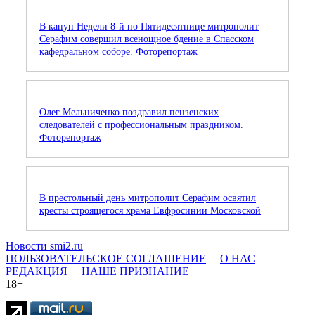
В канун Недели 8-й по Пятидесятнице митрополит
Серафим совершил всенощное бдение в Спасском
кафедральном соборе. Фоторепортаж
Олег Мельниченко поздравил пензенских
следователей с профессиональным праздником.
Фоторепортаж
В престольный день митрополит Серафим освятил
кресты строящегося храма Евфросинии Московской
Новости smi2.ru
ПОЛЬЗОВАТЕЛЬСКОЕ СОГЛАШЕНИЕ
О НАС
РЕДАКЦИЯ
НАШЕ ПРИЗНАНИЕ
18+