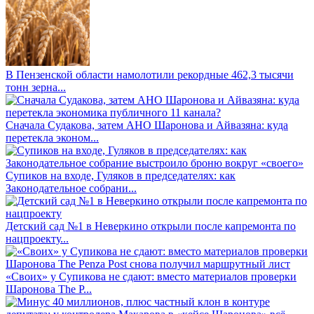
В Пензенской области намолотили рекордные 462,3 тысячи
тонн зерна...
Сначала Судакова, затем АНО Шаронова и Айвазяна: куда
перетекла эконом...
Супиков на входе, Гуляков в председателях: как
Законодательное собрани...
Детский сад №1 в Неверкино открыли после капремонта по
нацпроекту...
«Своих» у Супикова не сдают: вместо материалов проверки
Шаронова The P...