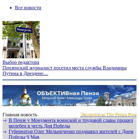
Все новости
Выбор редактора
Пензенский журналист посетил места службы Владимира
Путина в Дрездене....
Главная новость
Экспертиза The Penza Post
В Пензе у Монумента воинской и трудовой славы прошел
⇾
молебен в честь Дня Победы
Губернатор Олег Мельниченко поздравил жителей с Днем
⇾
Победы 9 Мая