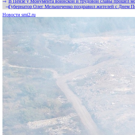
В Пензе у Монумента воинской и трудовой славы прошел мо
⇾
Губернатор Олег Мельниченко поздравил жителей с Днем П
⇾
Новости smi2.ru