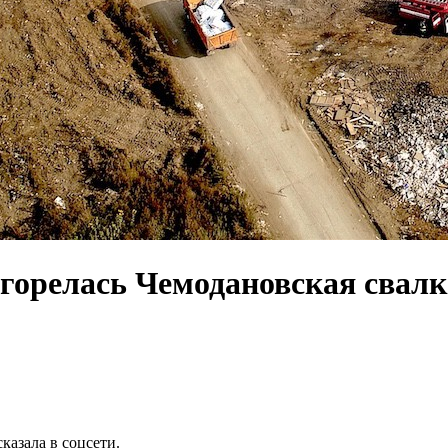
агорелась Чемодановская свалк
казала в соцсети.