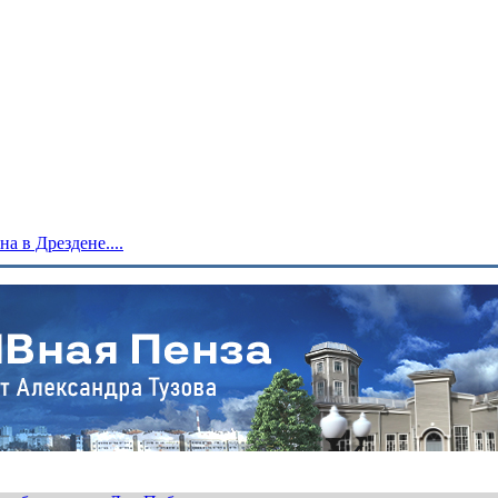
 в Дрездене....