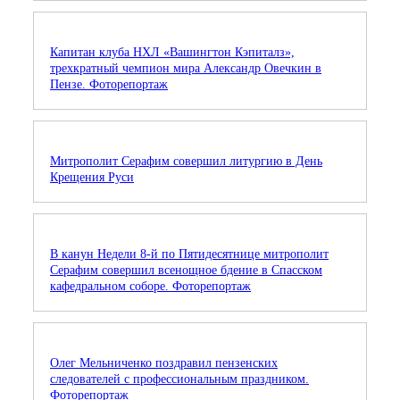
Капитан клуба НХЛ «Вашингтон Кэпиталз»,
трехкратный чемпион мира Александр Овечкин в
Пензе. Фоторепортаж
Митрополит Серафим совершил литургию в День
Крещения Руси
В канун Недели 8-й по Пятидесятнице митрополит
Серафим совершил всенощное бдение в Спасском
кафедральном соборе. Фоторепортаж
Олег Мельниченко поздравил пензенских
следователей с профессиональным праздником.
Фоторепортаж