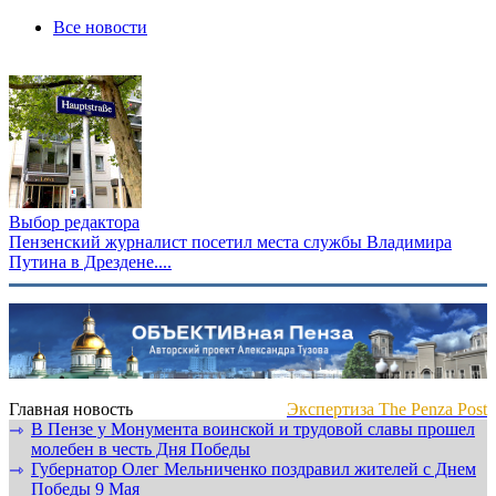
Все новости
Выбор редактора
Пензенский журналист посетил места службы Владимира
Путина в Дрездене....
Главная новость
Экспертиза The Penza Post
В Пензе у Монумента воинской и трудовой славы прошел
⇾
молебен в честь Дня Победы
Губернатор Олег Мельниченко поздравил жителей с Днем
⇾
Победы 9 Мая