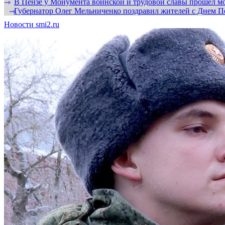
В Пензе у Монумента воинской и трудовой славы прошел мо
⇾
Губернатор Олег Мельниченко поздравил жителей с Днем П
⇾
Новости smi2.ru