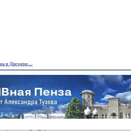
 в Дрездене....