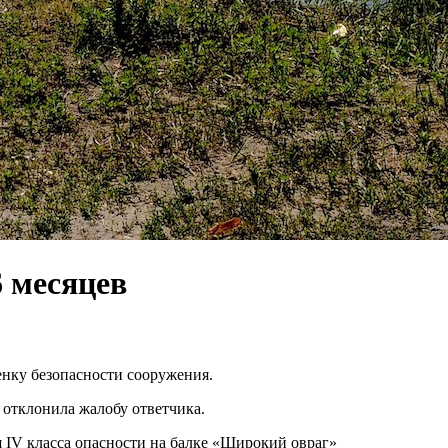
6 месяцев
енку безопасности сооружения.
 отклонила жалобу ответчика.
я IV класса опасности на балке «Широкий овраг»