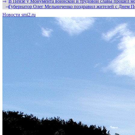
В Пензе у Монумента воинской и трудовой славы прошел мо
⇾
Губернатор Олег Мельниченко поздравил жителей с Днем П
⇾
Новости smi2.ru