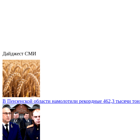
Дайджест СМИ
В Пензенской области намолотили рекордные 462,3 тысячи тонн