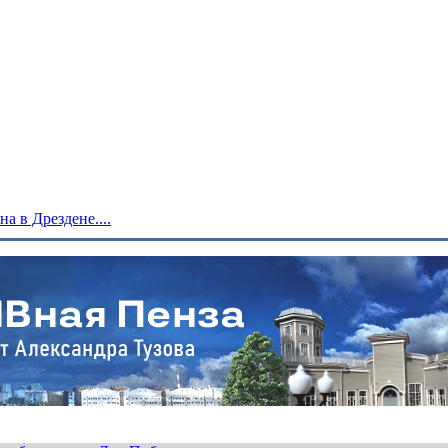
 в Дрездене....