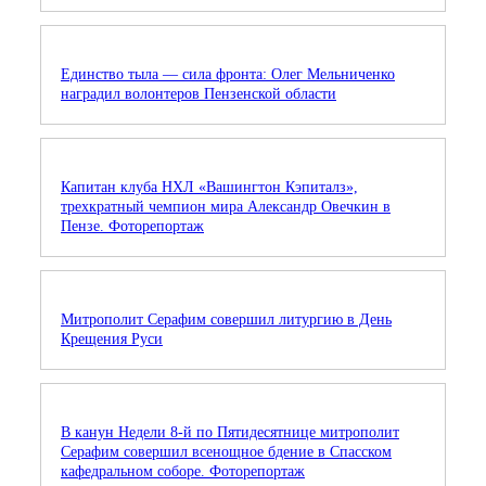
Единство тыла — сила фронта: Олег Мельниченко
наградил волонтеров Пензенской области
Капитан клуба НХЛ «Вашингтон Кэпиталз»,
трехкратный чемпион мира Александр Овечкин в
Пензе. Фоторепортаж
Митрополит Серафим совершил литургию в День
Крещения Руси
В канун Недели 8-й по Пятидесятнице митрополит
Серафим совершил всенощное бдение в Спасском
кафедральном соборе. Фоторепортаж