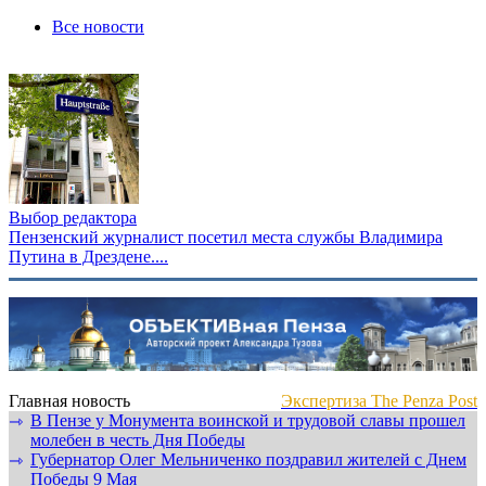
Все новости
Выбор редактора
Пензенский журналист посетил места службы Владимира
Путина в Дрездене....
Главная новость
Экспертиза The Penza Post
В Пензе у Монумента воинской и трудовой славы прошел
⇾
молебен в честь Дня Победы
Губернатор Олег Мельниченко поздравил жителей с Днем
⇾
Победы 9 Мая