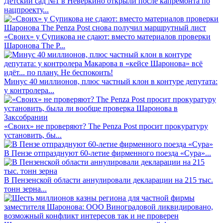
Детский сад №1 в Неверкино открыли после капремонта по
нацпроекту...
«Своих» у Супикова не сдают: вместо материалов проверки
Шаронова The P...
Минус 40 миллионов, плюс частный клон в контуре депутата:
у контролера...
«Своих» не проверяют? The Penza Post просит прокуратуру
установить, бы...
В Пензе отпразднуют 60-летие фирменного поезда «Сура»...
В Пензенской области аннулировали декларации на 215 тыс.
тонн зерна...